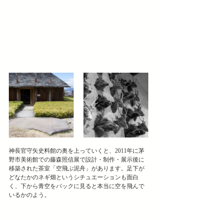
神長官守矢史料館の奥を上っていくと、2011年に茅
野市美術館での藤森照信展で設計・制作・展示後に
移築された茶室「空飛ぶ泥舟」があります。足下が
どなたかのネギ畑というシチュエーションも面白
く、下から青空をバックに見ると本当に空を飛んで
いるかのよう。