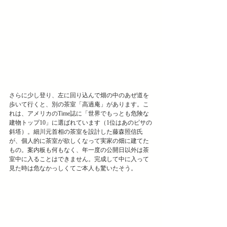
さらに少し登り、左に回り込んで畑の中のあぜ道を
歩いて行くと、別の茶室「高過庵」があります。こ
れは、アメリカのTime誌に「世界でもっとも危険な
建物トップ10」に選ばれています（1位はあのピサの
斜塔）。細川元首相の茶室を設計した藤森照信氏
が、個人的に茶室が欲しくなって実家の畑に建てた
もの。案内板も何もなく、年一度の公開日以外は茶
室中に入ることはできません。完成して中に入って
見た時は危なかっしくてご本人も驚いたそう。