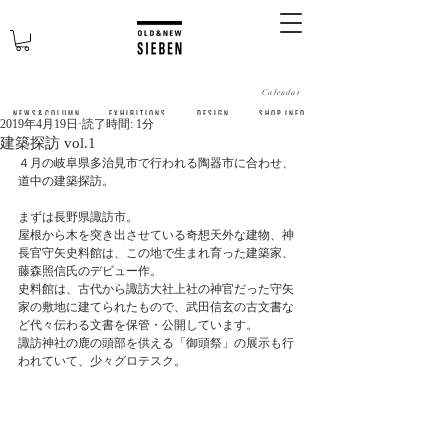
Calendar
N E W S & C O L U M N
​E X H I B I T I O N S
D E S I G N
S H O P I N F O
2019年4月19日
読了時間: 1分
建築探訪 vol.1
４月の岐阜県多治見市で行われる陶器市に合わせ、
道中の建築探訪。
まずは長野県諏訪市。
屋根から木を突き出させている奇想天外な建物、神
長官守矢史料館は、この地で生まれ育った建築家、
藤森照信氏のデビュー作。
史料館は、古代から諏訪大社上社の神官だった守矢
家の敷地に建てられたもので、武田信玄の古文書な
ど代々伝わる文書を保管・公開しています。
諏訪神社の鹿の頭部を供える「御頭祭」の展示も行
われていて、少々グロテスク。