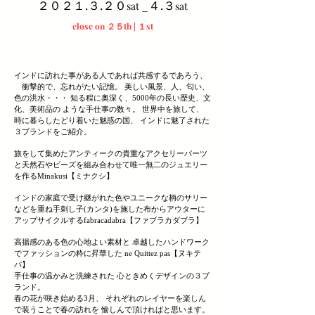
２０２１.３.２０
_４.３
sat
sat
close on ２５th | １st
インドに訪れた事がある人であれば共感するであろう、
衝撃的で、忘れがたい記憶。 美しい風景、人、匂い、
色の洪水・・・ 知る程に奥深く、5000年の長い歴史、文
化、美術品の ような手仕事の数々。
世界中を旅して、
時に暮らしたどり着いた魅惑の国、 インドに魅了された
３ブランドをご紹介。
旅をして集めたアンティークの貴重なアクセリーパーツ
と天然石やビーズを組み合わせて唯一無二のジュエリー
を作るMinakusi【ミナクシ】
インドの家庭で受け継がれた色やユニークな柄のサリー
などを重ね手刺し子(カンタ)を施した布からアウターに
アップサイクルするfabracadabra【ファブラカダブラ】
高揚感のある色の心地よい素材と 卓越したハンドワーク
でファッションの粋に昇華した ne Quittez pas【ヌキテ
パ】
手仕事の温かみと洗練された 心ときめくデザインの３ブ
ランド。
春の花が咲き始める3月、 それぞれのレイヤーを楽しん
で装うことで春の訪れを 愉しんで頂ければと思います。