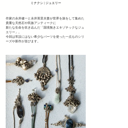
ミナクシ | ジュエリー
作家の永井健一と永井英里夫妻が世界を旅をして集めた
貴重な天然石や民族アンティークに
新たな生命を吹き込んだ「国境無きエキゾチックなジュ
エリー」。
今回は常設にはない希少なパーツを使った一点ものシリ
ーズや新作が並びます。
ヘッディング 3