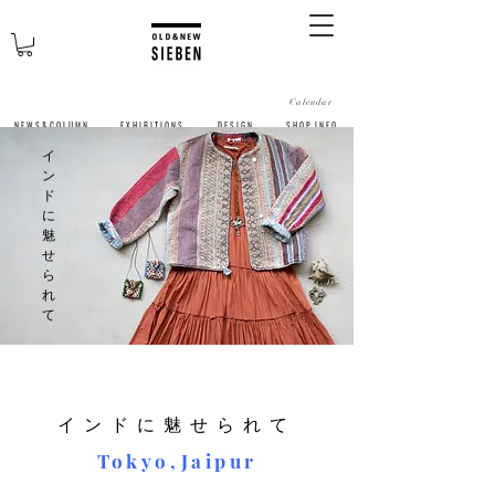
Calendar
N E W S & C O L U M N
​E X H I B I T I O N S
D E S I G N
S H O P I N F O
​イ
ン
ド
に
魅
せ
ら
れ
て
インドに魅せられて
Tokyo,Jaipur