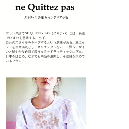
ヌキテパ | 洋服 & インテリア小物
フランス語でNE QUITTEZ PAS（ヌキテパ）とは、英語
でhold onを意味することば。
自分のスタイルをキープするという意味がある。主にイ
ンドを生産拠点とし、オリエンタルなムード漂うデザイ
ンと鮮やかな色彩で装う女性をドラマティックに演出。
日本をはじめ、欧米でも商品を展開し、今注目を集めて
いるブランド。
ヘッディング 3