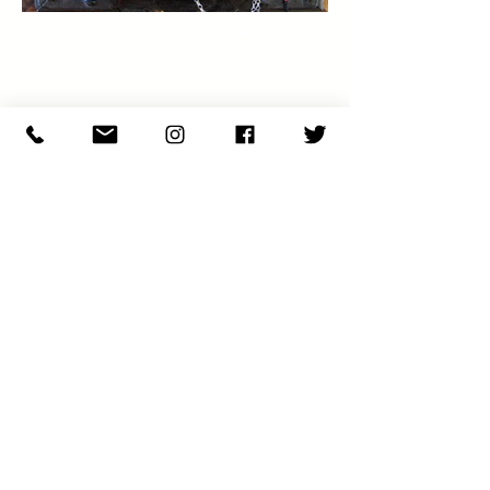
ヘッディング 3
ヘッディング 3
ファブラカダブラ | カンタアウター& バッグ
デザイナーのナカムラ フミコが
アパレルブランドにて企
画デザインを経て、
ファッションとサステーナブルをコンセプトにインドの
家庭で手作りで作られたカンタを使い、
色と柄との偶然の巡り合わせと組み合わせをデザインし
た一点もののアウターやバッグを制作。
今展では、肌触りが心地よい手紡ぎのインドカディで作
られたカシュクールブラウスもご用意しています。
ヘッディング 3