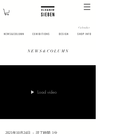
Calendar
N E W S & C O L U M N
​E X H I B I T I O N S
D E S I G N
S H O P I N F O
​N E W S & C O L U M N
NEWS&COLUMN
Load video
2021年10月24日
読了時間: 1分