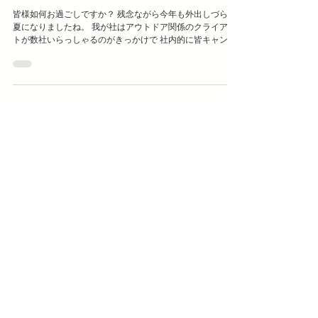
Summer Holiday 2021 @駒出池キャンプ場
皆様如何お過ごしですか？ 残念ながら今年も外出しづらい
夏になりましたね。 我が社はアウトドア関係のクライアン
トが数社いらっしゃるのがきっかけで 社内的に皆キャンプ
を趣味としております。 お盆休みを避けることで、ほぼ貸
し切り状態、コロナ無縁でキャンプを楽しむことができま
す。...