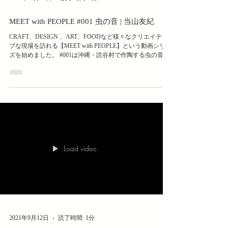
MEET with PEOPLE #001 虫の音 | 当山友紀
CRAFT、DESIGN 、ART、FOODなど様々なクリエイティ
ブな現場を訪れる【MEET with PEOPLE】という動画シリー
ズを始めました。 #001は沖縄・読谷村で作陶する虫の音の
当山友紀さんです。 是非ご覧ください。 当山友紀 WEB
SHOP はこちら
Load video
2021年9月12日
読了時間: 1分