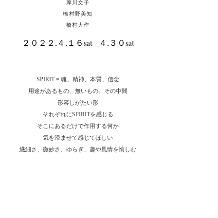
厚川文子
橋村野美知
​橋村大作
２０２２.４.１６
_４.３０
sat
sat
SPIRIT = 魂、精神、本質、信念
用途があるもの、無いもの、その中間
形容しがたい形
それぞれにSPIRITを感じる
そこにあるだけで作用する何か
気を澄ませて感じてほしい
繊細さ、微妙さ、ゆらぎ、趣や風情を愉しむ