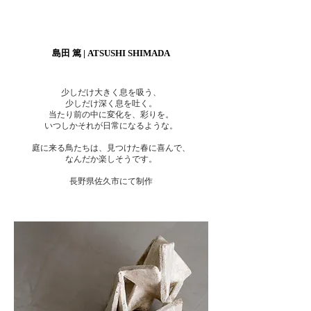
島田 篤 | ATSUSHI SHIMADA
少しだけ大きく息を吸う、
少しだけ深く息を吐く。
当たり前の中に変化を、彩りを。
いつしかそれが日常になるような。
庭に来る鳥たちは、見つけた春に喜んで、
なんだか楽しそうです。
長野県佐久市にて制作
ヘッディング 3