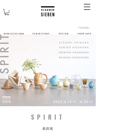
Calendar
N E W S & C O L U M N
​E X H I B I T I O N S
D E S I G N
S H O P I N F O
SPIRIT
島田篤