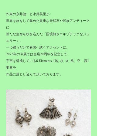
作家の永井健一と永井英里が
世界を旅をして集めた貴重な天然石や民族アンティーク
に
新たな生命を吹き込んだ「国境無きエキゾチックなジュ
エリー」。
一つ纏うだけで異国へ誘うアクセントに。
2023年の今展では当店20周年を記念して、
宇宙を構成している6 Elements【地, 水, 火, 風、空、識】
要素を
作品に落とし込んで頂いております。
ヘッディング 3