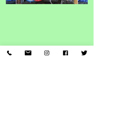
ヘッディング 3
ヘッディング 3
ファブラカダブラ | カンタアウター& バッグ
デザイナーのナカムラ フミコがアパレルブランドにて企
画デザインを経て、ファッションとサスティナブルをコ
ンセプトにインドの家庭で手作りで作られたカンタを使
い、色と柄との偶然の巡り合わせと組み合わせをデザイ
ンし、ジャケットやバッグを制作。