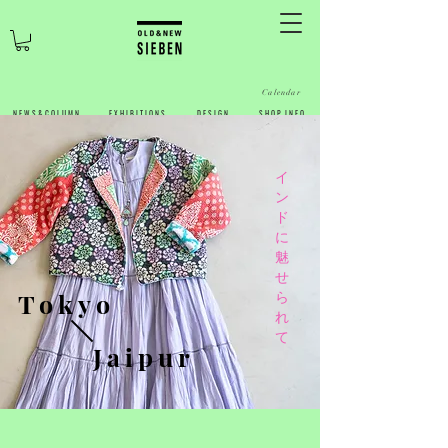
Calendar
N E W S & C O L U M N
​E X H I B I T I O N S
D E S I G N
S H O P I N F O
​イ
ン
ド
に
魅
せ
Tokyo
ら
れ
て
Jaipur