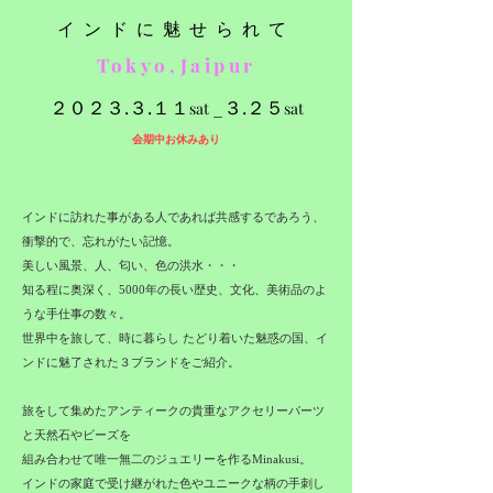
インドに魅せられて
Tokyo,Jaipur
２０２３.３.１１
_３.２５
sat
sat
会期中​お休みあり
インドに訪れた事がある人であれば共感するであろう、
衝撃的で、忘れがたい記憶。
美しい風景、人、匂い、色の洪水・・・
知る程に奥深く、5000年の長い歴史、文化、美術品のよ
うな手仕事の数々。
世界中を旅して、時に暮らし たどり着いた魅惑の国、イ
ンドに魅了された３ブランドをご紹介。
旅をして集めたアンティークの貴重なアクセリーパーツ
と天然石やビーズを
組み合わせて唯一無二のジュエリーを作るMinakusi。
インドの家庭で受け継がれた色やユニークな柄の手刺し