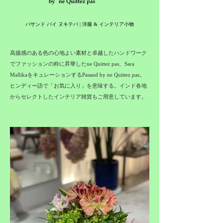
パサンド バイ ヌキテパ | 洋服 & インテリア小物
高揚感のある色の心地よい素材と
卓越したハンドワーク
でファッションの粋に昇華したne Quittez pas、Sara
MallikaをキュレーションするPasand by ne Quittez pas。
ヒンディー語で「お気に入り」を意味する。インド各地
からセレクトしたインテリア雑貨もご用意しています。
ヘッディング 3