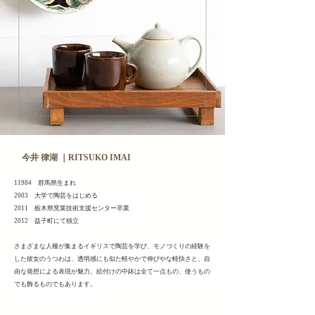
今井 律湖 ｜RITSUKO IMAI
11984 群馬県生まれ
2003 大学で陶芸をはじめる
2011 栃木県窯業技術支援センター卒業
2012 益子町にて独立
さまざまな人種が集まるイギリスで陶芸を学び、モノづくりの経験を
した彼女のうつわは、透明感にも似た軽やかで伸びやな軽快さと、自
由な発想による表現が魅力。絵付けの中鉢は全て一点もの、使うもの
でも飾るものでもあります。