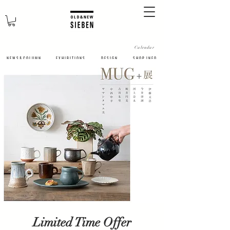
Calendar
N E W S & C O L U M N
​E X H I B I T I O N S
D E S I G N
S H O P I N F O
Limited Time Offer