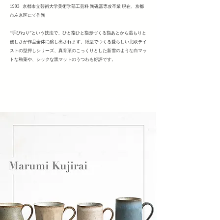
1993 京都市立芸術大学美術学部工芸科 陶磁器専攻卒業 現在、京都
市左京区にて作陶
“手びねり”という技法で、ひと指ひと指形づくる指あとから温もりと
優しさが作品全体に醸し出されます。紙型でつくる愛らしい北欧テイ
ストの型押しシリーズ、真骨頂のこっくりとした新雪のような白マッ
トな釉薬や、シックな黒マットのうつわも好評です。
ヘッディング 3