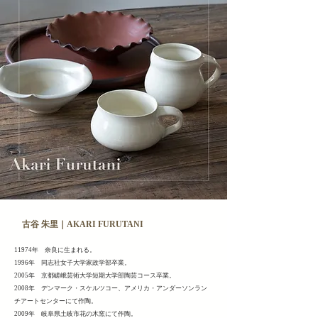
古谷 朱里｜AKARI FURUTANI
11974年 奈良に生まれる。
1996年 同志社女子大学家政学部卒業。
2005年 京都嵯峨芸術大学短期大学部陶芸コース卒業。
2008年 デンマーク・スケルツコー、アメリカ・アンダーソンラン
チアートセンターにて作陶。
2009年 岐阜県土岐市花の木窯にて作陶。