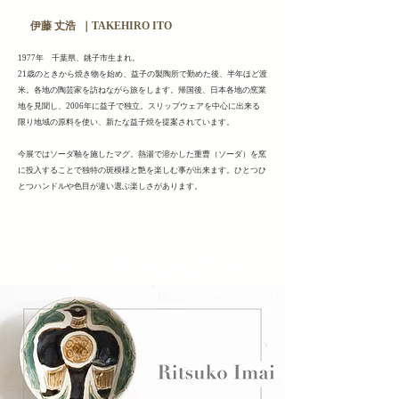
伊藤 丈浩 ｜TAKEHIRO ITO
1977年 千葉県、銚子市生まれ。
21歳のときから焼き物を始め、益子の製陶所で勤めた後、半年ほど渡
米。各地の陶芸家を訪ねながら旅をします。帰国後、日本各地の窯業
地を見聞し、2006年に益子で独立。スリップウェアを中心に出来る
限り地域の原料を使い、新たな益子焼を提案されています。
今展ではソーダ釉を施したマグ。熱湯で溶かした重曹（ソーダ）を窯
に投入することで独特の斑模様と艶を楽しむ事が出来ます。ひとつひ
とつハンドルや色目が違い選ぶ楽しさがあります。
ヘッディング 3