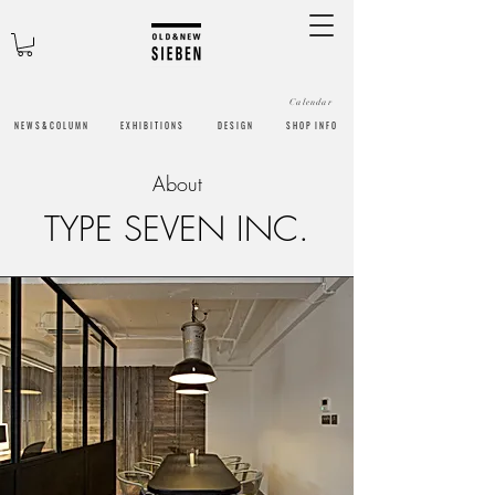
Calendar
N E W S & C O L U M N
​E X H I B I T I O N S
D E S I G N
S H O P I N F O
About
TYPE SEVEN INC.