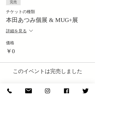
完売
チケットの種類
本田あつみ個展 & MUG+展
詳細を見る
価格
￥0
このイベントは完売しました
N E W S & C O L U M N
​E X H I B I T I O N S
S H O P I N F O