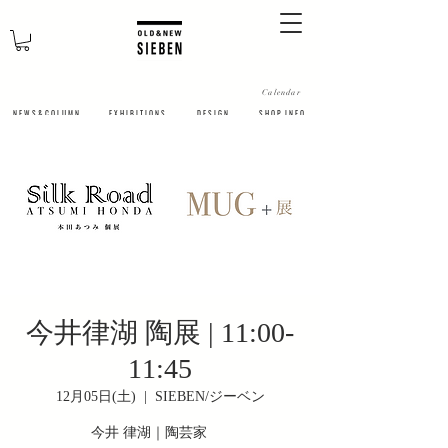
Calendar
N E W S & C O L U M N
​E X H I B I T I O N S
D E S I G N
S H O P I N F O
今井律湖 陶展 | 11:00-
11:45
12月05日(土)
  |  
SIEBEN/ジーベン
今井 律湖｜陶芸家