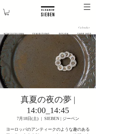
Calendar
N E W S & C O L U M N
​E X H I B I T I O N S
D E S I G N
S H O P I N F O
真夏の夜の夢 |
14:00_14:45
7月18日(土)
  |  
SIEBEN | ジーベン
ヨーロッパのアンティークのような趣のある