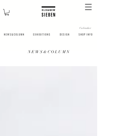
Calendar
N E W S & C O L U M N
​E X H I B I T I O N S
D E S I G N
S H O P I N F O
​N E W S & C O L U M N
NEWS&COLUMN