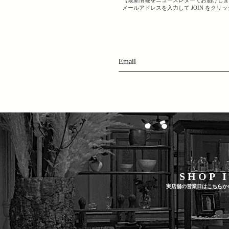
メールアドレスを入力して JOIN をクリ
​S H O P I
実店舗の営業日は
こちら
か