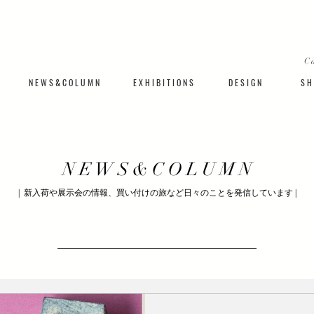
C
N E W S & C O L U M N
​E X H I B I T I O N S
D E S I G N
S H 
​N E W S & C O L U M N
| 新入荷や展示会の情報、買い付けの旅など日々のことを発信しています |