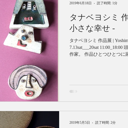
2019年6月18日
読了時間: 1分
タナベヨシミ 作品展 La Petit hi
小さな幸せ -
タナベヨシミ 作品展 | Yoshimi Tanabe La
7.13sat___20sat 11:00_18:00 頭の中を指先だけで形にする手びねり
作家。 作品ひとつひとつに躍
2019年5月5日
読了時間: 2分