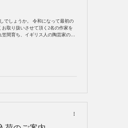
。 令和になって最初の
くお取り扱いさせて頂く2名の作家を
れ笠間育ち、 イギリス人の陶芸家の父
セレンのあ さん。 ...
 新入荷のご案内