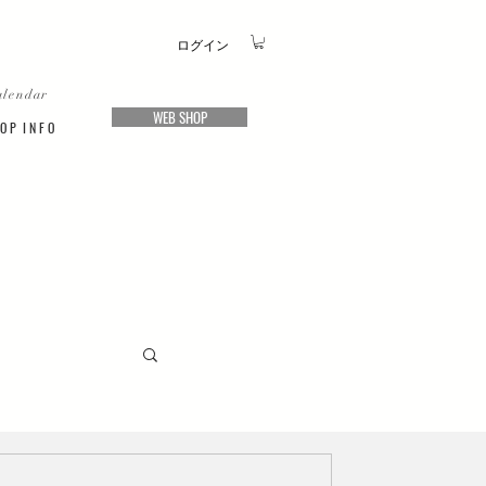
ログイン
alendar
WEB SHOP
O P I N F O