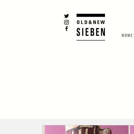
H O M E