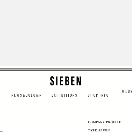
W E B S
N E W S & C O L U M N
​E X H I B I T I O N S
S H O P I N F O
​COMPANY PROFILE
TYPE SEVEN
す。