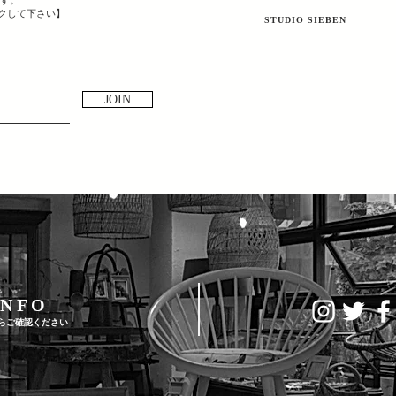
ックして下さい】
​STUDIO SIEBEN
JOIN
 N F O
らご確認ください