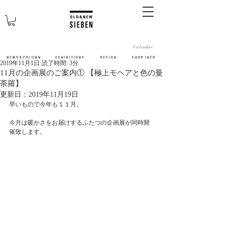
Calendar
N E W S & C O L U M N
​E X H I B I T I O N S
D E S I G N
S H O P I N F O
2019年11月1日
読了時間: 3分
11月の企画展のご案内① 【極上モヘアと色の曼
荼羅】
更新日：
2019年11月19日
早いもので今年も１１月。
今月は暖かさをお届けするふたつの企画展が同時開
催致します。