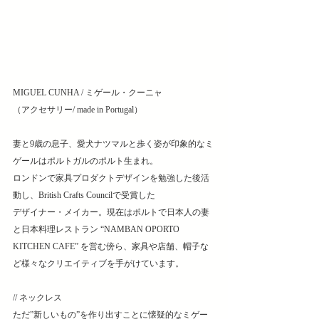
MIGUEL CUNHA / ミゲール・クーニャ
（アクセサリー/ made in Portugal）
妻と9歳の息子、愛犬ナツマルと歩く姿が印象的なミ
ゲールはポルトガルのポルト生まれ。
ロンドンで家具プロダクトデザインを勉強した後活
動し、British Crafts Councilで受賞した
デザイナー・メイカー。現在はポルトで日本人の妻
と日本料理レストラン “NAMBAN OPORTO 
KITCHEN CAFE” を営む傍ら、家具や店舗、帽子な
ど様々なクリエイティブを手がけています。
// ネックレス
ただ”新しいもの”を作り出すことに懐疑的なミゲー