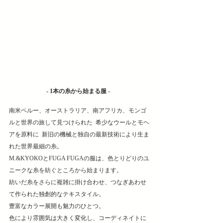
- 1本の糸から始まる服 -  
南米ペルー、オーストラリア、南アフリカ、モンゴ
ルと世界の旅して見つけられた  希少なウールとモヘ
アを原料に  新旧の機械と独自の最新技術により生ま
れた世界最細の糸。  
M.&KYOKOとFUGA FUGAの服は、色とりどりのユ
ニークな糸を紡ぐところから始まります。  
紡いだ糸をさらに複雑に掛け合わせ、つなぎあわせ
て作られた独創的なテキスタイル。  
豊富なカラー展開も魅力のひとつ。 
色により雰囲気は大きく変化し、コーディネイトに