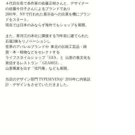
４代目社長で糸作家の佐藤正樹さんと、デザイナー
の佐藤今日子さんによるブランドであり 
2001年、NYで行われた展示会への出展を機にブラン
ドをスタート。  
現在では日本のみならず海外でもショップを展開。  
また、寒河江の本社に隣接する70年前に建てられた
石蔵2棟をリノベーションし  
世界のアパレルブランドや  東北の伝統工芸品・雑
貨・本・植物などをセレクトする  
ライフスタイルショップ「GEA」と  山形の食文化を
発信するレストラン「 GEA0053」、  
山形蕎麦を出す「弦円庵」なども展開。  
当店のデザイン部門 TYPESEVENが  2016年に内装設
計・デザインをさせていただきました。 