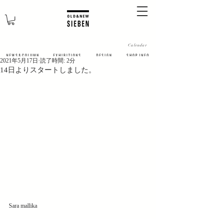
Calendar
N E W S & C O L U M N
​E X H I B I T I O N S
D E S I G N
S H O P I N F O
2021年5月17日
読了時間: 2分
14日よりスタートしました。
Sara mallika 