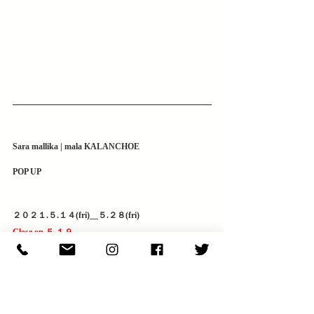
Sara mallika | mala KALANCHOE 
POP UP 
２０２１.５.１４(fri)__５.２８(fri)
Close on ５.１９
OPEN １１:００_１８:００
※クレジットカード、電子マネーのご利用は
￥5,000(税別)以上からでお願いしております。