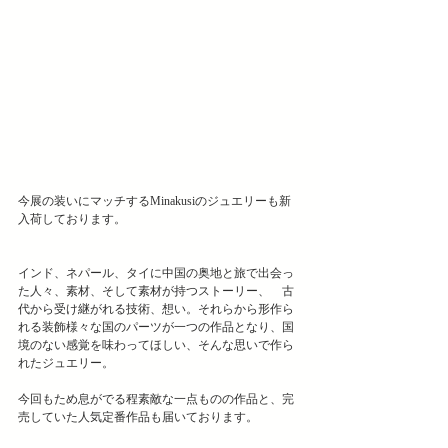
今展の装いにマッチする﻿Minakusiのジュエリーも新
入荷しております。
インド、ネパール、タイに中国の奥地と旅で出会っ
た人々、素材、そして素材が持つストーリー、　古
代から受け継がれる技術、想い。それらから形作ら
れる装飾様々な国のパーツが一つの作品となり、国
境のない感覚を味わってほしい、そんな思いで作ら
れた﻿ジュエリー。﻿
今回もため息がでる程素敵な一点ものの作品と、完
売していた人気定番作品も届いております。﻿