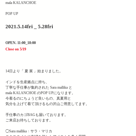
mala KALANCHOE 
POP UP
2021.5.14fri _ 5.28fri
OPEN. 11:00_18:00
Close on 5/19
14日より「 夏 展 」﻿始まりました。
インドを生産拠点に持ち、﻿
丁寧な手仕事が集約された Sara mallika と ﻿
mala KALANCHOE のPOP UPになります。
今着るのにちょうど良いもの、真夏用と
気分を上げて着て頂けるもの沢山ご用意してます。
手仕事のカゴBAGも届いております。﻿
ご来店お待ちしております。﻿
◯Sara mallika：サラ・マリカ﻿