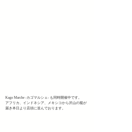
Kago Marche -カゴマルシェ- も同時開催中です。
アフリカ、インドネシア、メキシコから﻿沢山の籠が
届き﻿本日より店頭に並んでおります。