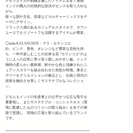
テキスタイルや刺繍を施したアイテムを多く展開﻿
インドの職人の伝統的な技法やセンスを取り入れな
がら、﻿
様々な国や文化、音楽などカルチャーミックスをテ
ーマにデザイン。﻿
リラックス感のあるカジュアルスタイルで、タウン
ユースでもリゾートでも活躍するアイテムが豊富。﻿
◯mala KALANCHOE：マラ・カランコエ﻿
白、ピンク、黄色、オレンジなど豊富な花色を持
ち、一年中楽しむことの出来る花 ”カランコエ”のよ
うに人々の日常に寄り添う親しみやすい服。インド
独特の柔らかい素材感、鮮やかな色と洗練されたニ
ュアンスカラーを組み合わせた色彩が特徴。東京と
デリーをクリエイションの拠点とし、伝統と現代の
技術を融合させ美しくサステナブルなコレクショ
ン。﻿
どちらもインドの生産者との公平かつ公正な取引を
重要視し、またサステナブル・コンシャスネス（環
境に配慮したものづくりへの取り組み）を全ての側
面で意識し、現地の工場と取り組んでいるブランド
です。　﻿