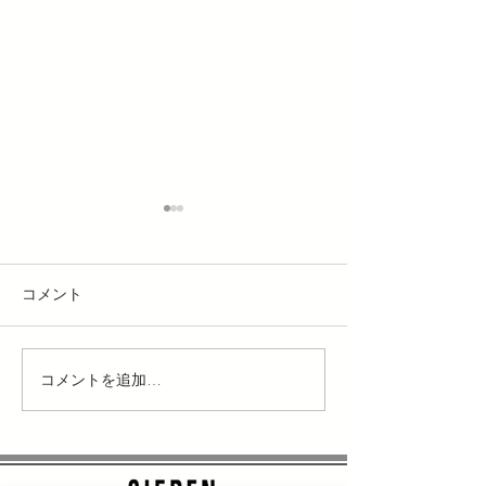
コメント
Twitter始めま
コメントを追加…
Summer Holiday 2021 @駒
出池キャンプ場