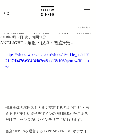
Calendar
N E W S & C O L U M N
​E X H I B I T I O N S
D E S I G N
S H O P I N F O
2021年9月12日
読了時間: 1分
ANGLIGHT - 角度・観点・視点+光 -
https://video.wixstatic.com/video/89433e_aa5da7
21d7db476a904f4d03ea8aadf8/1080p/mp4/file.m
p4
部屋全体の雰囲気を大きく左右するのは ”灯り” と言
えるほど美しい造形デザインの照明器具がそこある
だけで、センスのいいインテリアに変わります。
当店SIEBENを運営するTYPE SEVEN INC.がデザイ