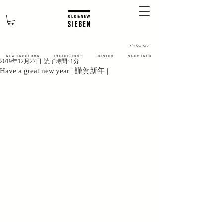
Calendar
N E W S & C O L U M N
​E X H I B I T I O N S
D E S I G N
S H O P I N F O
2019年12月27日
読了時間: 1分
Have a great new year | 謹賀新年 |