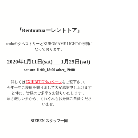
『Rentoutuaーレントトア』
neuloのタペストリーとKUROMAME LIGHTの照明に
なっております。
2020年1月11日(sat)___1月25日(sat) 
sat|sun 11:00_18:00 other_19:00
詳しくは
EXHIBITIONのページ
をご覧下さい。
今年一年ご愛顧を賜りまして大変感謝申し上げます
と伴に、皆様のご多幸をお祈りいたします 。 
寒さ厳しい折から、くれぐれもお身体ご自愛くださ
いませ。
SIEBEN スタッフ一同