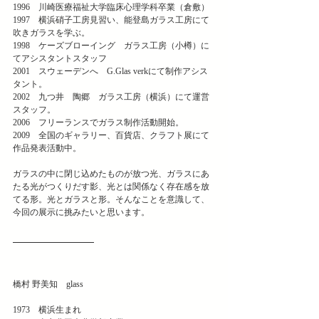
1996　川崎医療福祉大学臨床心理学科卒業（倉敷）
1997　横浜硝子工房見習い、能登島ガラス工房にて
吹きガラスを学ぶ。
1998　ケーズブローイング　ガラス工房（小樽）に
てアシスタントスタッフ
2001　スウェーデンへ　G.Glas verkにて制作アシス
タント。
2002　九つ井　陶郷　ガラス工房（横浜）にて運営
スタッフ。
2006　フリーランスでガラス制作活動開始。
2009　全国のギャラリー、百貨店、クラフト展にて
作品発表活動中。
ガラスの中に閉じ込めたものが放つ光、ガラスにあ
たる光がつくりだす影、光とは関係なく存在感を放
てる形。光とガラスと形。そんなことを意識して、
今回の展示に挑みたいと思います。
橋村 野美知　glass
1973　横浜生まれ