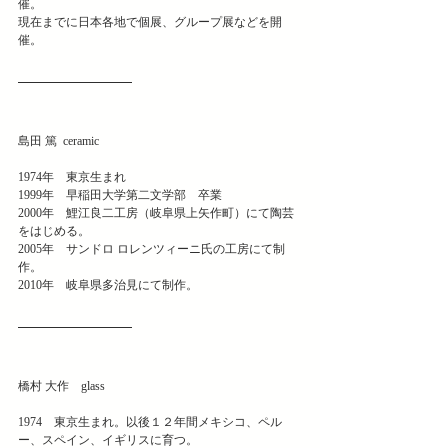
催。
現在までに日本各地で個展、グループ展などを開
催。
島田 篤  ceramic
1974年　東京生まれ
1999年　早稲田大学第二文学部　卒業
2000年　鯉江良二工房（岐阜県上矢作町）にて陶芸
をはじめる。
2005年　サンドロ ロレンツィーニ氏の工房にて制
作。
2010年　岐阜県多治見にて制作。
橋村 大作　glass
1974　東京生まれ。以後１２年間メキシコ、ペル
ー、スペイン、イギリスに育つ。