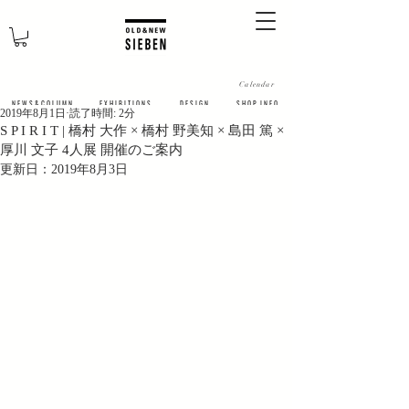
Calendar
N E W S & C O L U M N
​E X H I B I T I O N S
D E S I G N
S H O P I N F O
2019年8月1日
読了時間: 2分
S P I R I T | 橋村 大作 × 橋村 野美知 × 島田 篤 ×
厚川 文子 4人展 開催のご案内
更新日：
2019年8月3日