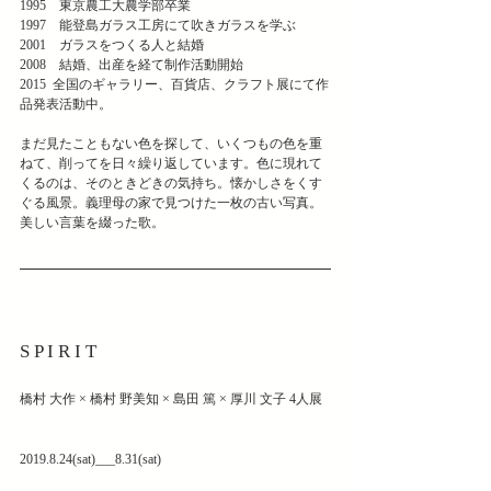
1995　東京農工大農学部卒業
1997　能登島ガラス工房にて吹きガラスを学ぶ
2001　ガラスをつくる人と結婚
2008　結婚、出産を経て制作活動開始
2015  全国のギャラリー、百貨店、クラフト展にて作
品発表活動中。
まだ見たこともない色を探して、いくつもの色を重
ねて、削ってを日々繰り返しています。色に現れて
くるのは、そのときどきの気持ち。懐かしさをくす
ぐる風景。義理母の家で見つけた一枚の古い写真。
美しい言葉を綴った歌。
S P I R I T
橋村 大作 × 橋村 野美知 × 島田 篤 × 厚川 文子 4人展
2019.8.24(sat)___8.31(sat)