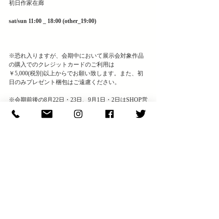
初日作家在廊
sat/sun 11:00 _ 18:00 (other_19:00)
※恐れ入りますが、会期中において展示会対象作品
の購入でのクレジットカードのご利用は
￥5,000(税別)以上からでお願い致します。また、初
日のみプレゼント梱包はご遠慮ください。
※会期前後の8月22日・23日、9月1日・2日はSHOP営
業をお休みさせて頂きます。  
最新記事
すべて表示