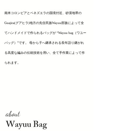
南米コロンビアとベネズエラの国境付近、砂漠地帯の
Guajira(グアヒラ)地方の先住民族Wayuu部族によって 全
てハンドメイドで作られるバッグが “Wayuu bag
（ワユー
バッグ）”です。 母から子へ継承される長年語り継がれ
る高度な編みの伝統技術を用い、全て手作業によって作
られます。
about
Wayuu Bag