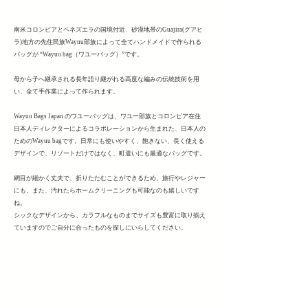
南米コロンビアとベネズエラの国境付近、砂漠地帯のGuajira(グアヒ
ラ)地方の先住民族Wayuu部族によって全てハンドメイドで作られる
バッグが “Wayuu bag（ワユーバッグ）”です。
母から子へ継承される長年語り継がれる高度な編みの伝統技術を用
い、全て手作業によって作られます。
Wayuu Bags Japan のワユーバッグは、ワユー部族とコロンビア在住
日本人ディレクターによるコラボレーションから生まれた、日本人の
ためのWayuu bagです。日常にも使いやすく、飽きない、長く使える
デザインで、リゾートだけではなく、町遣いにも最適なバッグです。
網目が細かく丈夫で、折りたたむことができるため、旅行やレジャー
にも。また、汚れたらホームクリーニングも可能なのも嬉しいです
ね。
シックなデザインから、カラフルなものまでサイズも豊富に取り揃え
ていますのでご自分に合ったものを探しにいらしてください。
ワユーバッグとは？