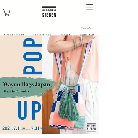
Calendar
N E W S & C O L U M N
​E X H I B I T I O N S
D E S I G N
S H O P I N F O