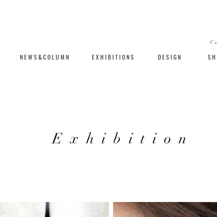
C
N E W S & C O L U M N
​E X H I B I T I O N S
D E S I G N
S H 
ヘッディング 3
E x h i b i t i o n
ヘッディング 