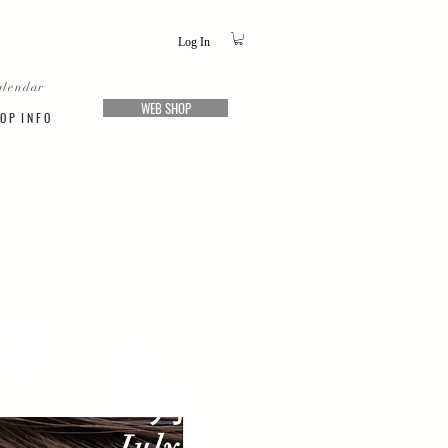
Log In
alendar
WEB SHOP
O P I N F O
3
6​
​月​
July