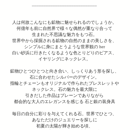
____________________________
人は何故こんなにも鉱物に魅せられるのでしょうか。
何億年も前に自然界で様々な偶然が重なり合って
生まれた不思議な魅力をもつ石。
世界中から採掘される鉱物の自然のままの美しさを、
シンプルに身にまとうような世界観の her
白い砂浜に行きたくなるような色とりどりのピアス、
イヤリングにネックレス。
鉱物ひとつひとつと向き合い、しっくりあう形を探し、
石に合わせたシルバーのデザイン。
指輪とチェーンもオリジナルで作られたブレスレットや
ネックレス。石の魅力を最大限に
引きだした作品はプレーンでありながら
都会的な大人のエレガンスを感じる 石と銀の装身具
毎日の自分に彩りを与えてくれる石。世界でひとつ、
あなただけのジュエリーを探しに
初夏の太陽が輝き始める頃、