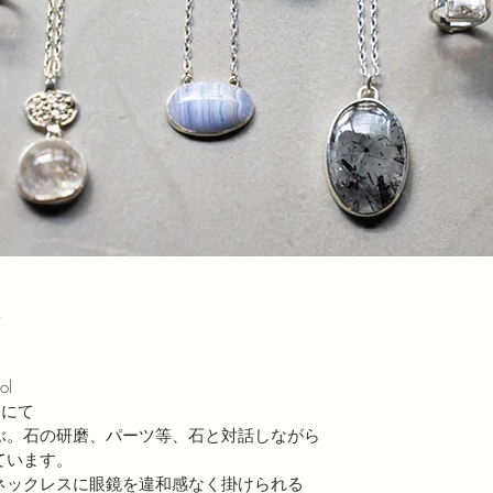
子
ol
）にて
ぶ。石の研磨、パーツ等、石と対話しながら
ています。
ネックレスに眼鏡を違和感なく掛けられる