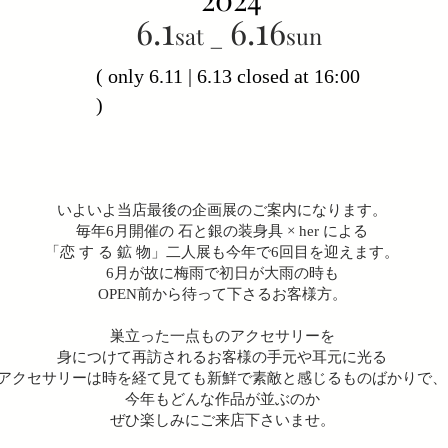
1
1
6.
6
.
6
_
sat
sun
( only 6.11 | 6.13 closed at 16:00
)
いよいよ当店最後の企画展のご案内になります。
毎年6月開催の 石と銀の装身具 × her による
「恋 す る 鉱 物」二人展も今年で6回目を迎えます。
6月が故に梅雨で初日が大雨の時も
OPEN前から待って下さるお客様方。
巣立った一点ものアクセサリーを
身につけて再訪されるお客様の手元や耳元に光る
アクセサリーは時を経て見ても新鮮で素敵と感じるものばかりで、
今年もどんな作品が並ぶのか
ぜひ楽しみにご来店下さいませ。