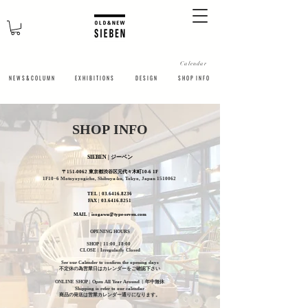
Calendar
N E W S & C O L U M N
​E X H I B I T I O N S
D E S I G N
S H O P I N F O
​SHOP INFO
SIEBEN | ジーベン
〒151-0062 東京都渋谷区元代々木町10-6 1F
1F10−6 Motoyoyogicho, Shibuya-ku, Tokyo, Japan
1510062
​TEL | 03.
6416.8236
FAX |
03.6416.8251
MAIL |
isogawa@type-seven.com
OPENING HOURS
SHOP | 11:00_18:00
CLOSE |
Irregularly Closed
See our Calender to confirm the opening days
不定休の為営業日はカレンダーをご確認下さい
ONLINE SHOP | Open All Year Around | 年中無休
Shipping is refer to our calendar
商品の発送は営業カレンダー通りになります。