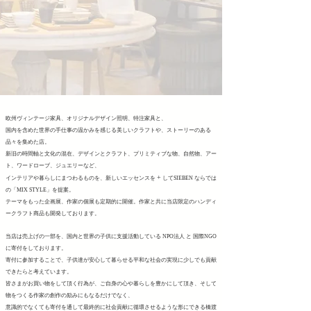
欧州ヴィンテージ家具、オリジナルデザイン照明、特注家具と、
国内を含めた世界の手仕事の温かみを感じる美しいクラフトや、ストーリーのある
品々を集めた店。
新旧の時間軸と文化の混在、デザインとクラフト、プリミティブな物、自然物、アー
ト、ワードローブ、ジュエリーなど、
+
インテリアや暮らしにまつわるものを、新しいエッセンスを
してSIEBEN ならでは
の「MIX STYLE」を提案。
テーマをもった企画展、作家の個展も定期的に開催。作家と共に当店限定のハンディ
ークラフト商品も開発しております。
当店は売上げの一部を、国内と世界の子供に支援活動している NPO法人 と 国際NGO
に寄付をしております。
寄付に参加することで、子供達が安心して暮らせる平和な社会の実現に少しでも貢献
できたらと考えています。
皆さまがお買い物をして頂く行為が、ご自身の心や暮らしを豊かにして頂き、そして
物をつくる作家の創作の励みにもなるだけでなく、
意識的でなくても寄付を通して最終的に社会貢献に循環させるような形にできる橋渡