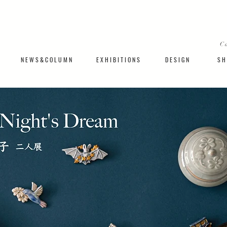
C
N E W S & C O L U M N
​E X H I B I T I O N S
D E S I G N
S H 