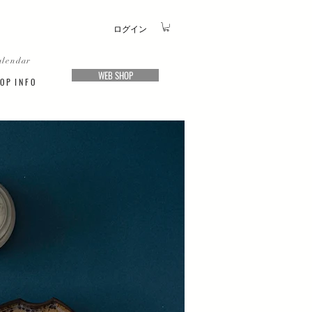
ログイン
alendar
WEB SHOP
O P I N F O