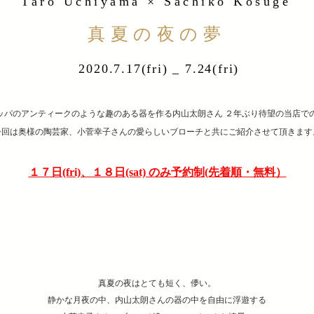
Taro Uchiyama × Sachiko Kosuge
真夏の夜の夢
2020.7.17(fri) _ 7.24(fri)
ッパのアンティークのような趣のある器を作る内山太朗さん ２年ぶり待望の当店で
今回は奥様の陶芸家、小菅幸子さんの愛らしいブローチと共にご紹介させて頂きます
１７日(fri)、１８日(sat) のみ予約制(先着順・無料）
真夏の夜はとても短く、儚い。
静かな月夜の中、内山太朗さんの器の中を自由に浮遊する