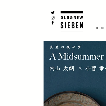
H O M E