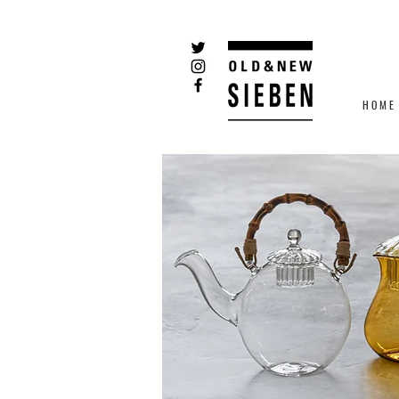
H O M E