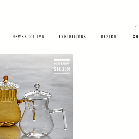
C
N E W S & C O L U M N
​E X H I B I T I O N S
D E S I G N
S H 