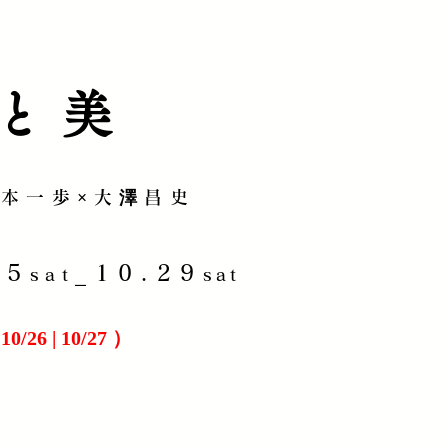
と美
下本一歩×大澤昌史
15
_10.29
sat
sat
n 10/26 | 10/27 ）