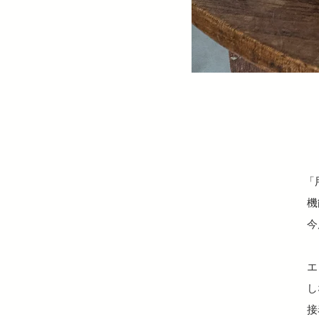
「
機
今
エ
し
接