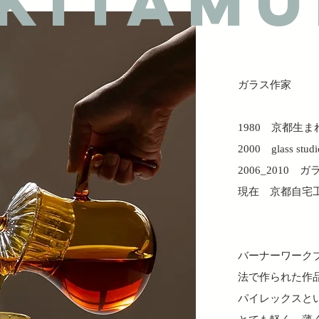
KITAM
ガラス作家
1980 京都生ま
2000 glass s
2006_2010
現在 京都自宅工房(
バーナーワーク
法で作られた作
パイレックスと