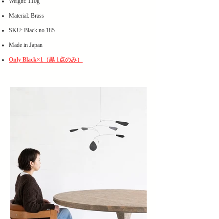
Weight: 110g
Material: Brass
SKU: Black no.185
Made in Japan
Only Black×1（黒 1点のみ）
ヘッディング 1