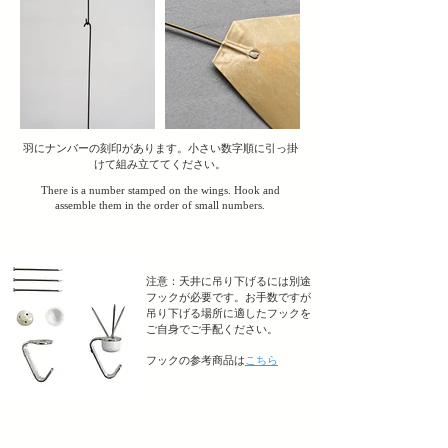
羽にナンバーの刻印があります。小さい数字順に引っ掛
けて組み立ててください。
There is a number stamped on the wings. Hook and
assemble them in the order of small numbers.
ヘッディング 1
ヘッディング 1
注意：天井に吊り下げるには別途
フックが必要です。お手数ですが
吊り下げる場所に適したフックを
ご自身でご手配ください。
​フックの参考商品は
こちら
ヘッディング 1