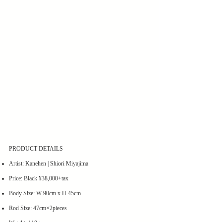
PRODUCT DETAILS
​Artist: Kanehen | Shiori Miyajima
​Price: Black ¥38,000+tax
Body Size: W 90cm x H 45cm
Rod Size: 47cm×2pieces