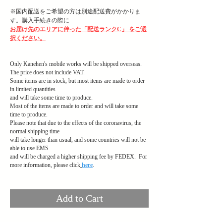
※国内配送をご希望の方は別途配送費がかかりま
す。購入手続きの際に
お届け先のエリアに伴った「配送ランクC」 をご選
択ください。
Only Kanehen's mobile works will be shipped overseas.
The price does not include VAT.
Some items are in stock, but most items are made to order
in limited quantities
and will take some time to produce.
Most of the items are made to order and will take some
time to produce.
Please note that due to the effects of the coronavirus, the
normal shipping time
will take longer than usual, and some countries will not be
able to use EMS
and will be charged a higher shipping fee by FEDEX. For
more information, please click
here
.
ヘッディング 1
Add to Cart
ヘッディング 1