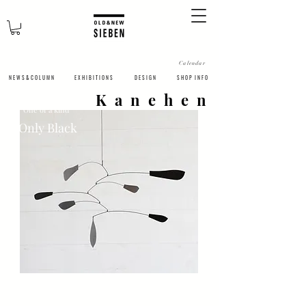
Calendar
N E W S & C O L U M N
​E X H I B I T I O N S
D E S I G N
S H O P I N F O
Kanehen
One of a kind
​Only Black