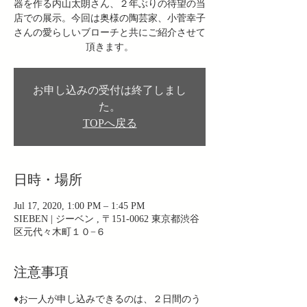
器を作る内山太朗さん、２年ぶりの待望の当
店での展示。今回は奥様の陶芸家、小菅幸子
さんの愛らしいブローチと共にご紹介させて
頂きます。
お申し込みの受付は終了しまし
た。
TOPへ戻る
日時・場所
Jul 17, 2020, 1:00 PM – 1:45 PM
SIEBEN | ジーベン , 〒151-0062 東京都渋谷
区元代々木町１０−６
注意事項
♦︎お一人が申し込みできるのは、２日間のう