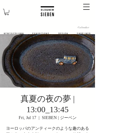
Calendar
N E W S & C O L U M N
​E X H I B I T I O N S
D E S I G N
S H O P I N F O
真夏の夜の夢 |
13:00_13:45
Fri, Jul 17
  |  
SIEBEN | ジーベン
ヨーロッパのアンティークのような趣のある