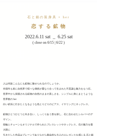
見出し h3
石と銀の装身具 × her
恋 す る 鉱 物
2022.6.11
sat _ 6.25 sat
​( close on 6/15 | 6/22 )
見出し h3
見出し h3
人は何故こんなにも鉱物に魅せられるのでしょうか。
何億年も前に自然界で様々な偶然が重なり合って生まれた不思議な魅力をもつ石。
世界中から採掘される鉱物の自然のままの美しさを、シンプルに身にまとうような
世界観の her
白い砂浜に行きたくなるような色とりどりのピアス、イヤリングにネックレス。
鉱物ひとつひとつと向き合い、しっくりあう形を探し、石に合わせたシルバーのデ
ザイン。
指輪とチェーンもオリジナルで作られたブレスレットやネックレス。石の魅力を最
大限に
引きだした作品はプレーンでありながら都会的な大人のエレガンスを感じる 石と銀