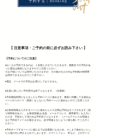
予約する | Booking
【 注意事項・ご予約の前に必ずお読み下さい 】
【予約についてのご注意】
♦︎お一人が予約できるのは、１名様とさせていただきます。複数名での予約があ
った場合は無効になりますので
ご注意ください。
※お子様については同伴いただけますが、その他の大人の方は予約制の時間帯
は同伴できませんのでご了承下さい。
♦︎電話、メールでの予約はお受けしておりません。
♦︎定員に達しだい予約受付は終了となります。（先着順）
♦︎予約開始時間になりましたら予約ページに進めます。事前に待機してる場合は
ページのリロード（更新）をしないと予約ページに進めないのでご注意くださ
い。
♦︎お客様情報を入力するページに進めたら２０分間は予約はキープされます（残
り時間表示あり）。お客様情報(お名前、メールアドレス、携帯番号）を入力い
ただき、手続きして頂ければ予約完了となります。（メールアドレスを間違え
ると予約完了メールが届きません。必ず間違えないように落ち着いてご入力く
ださい）
♦︎予約キープするページに進むまでは先着順になるため、そこまで進めないとし
たら他の方に押さえられてしまいます。スマートフォン、PCなど、どのデバイ