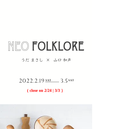
​( close on 2/24 | 3/3 ）