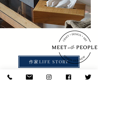
作家LIFE STORY
​KAZUNA