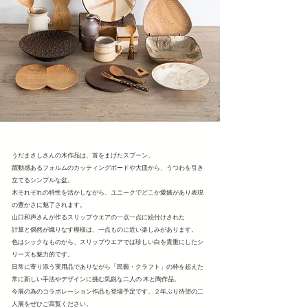
うだまさしさんの木作品は、首をまげたスプーン、
躍動感あるフォルムのカッティングボードや大皿から、うつわを引き
立てるシンプルな盆。
木それぞれの特性を活かしながら、ユニークでどこか愛嬌があり表現
の豊かさに魅了されます。
山口和声さんが作るスリップウエアの一点一点に絵付けされた
計算と偶然が織りなす模様は、一点ものに近い楽しみがあります。
色はシックなものから、スリップウエアでは珍しい白を貴重にしたシ
リーズも魅力的です。
日常に寄り添う実用品でありながら「民藝・クラフト」の枠を超えた
常に新しい手法やデザインに挑む気鋭な二人の 木と陶作品。
今展の為のコラボレーション作品も登場予定です。２年ぶり待望の二
人展をぜひご高覧ください。