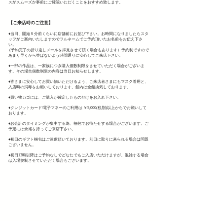
スがスムーズか事前にご確認いただくことをおすすめ致します。
【ご来店時のご注意】
♦︎当日、開始５分前くらいに店舗前にお並び下さい。お時間になりましたらスタ
ッフがご案内いたしますのでフルネームでご予約頂いたお名前をお伝え下さ
い。
(予約完了の折り返しメールを拝見させて頂く場合もあります）予約制ですので
あまり早くから並ばないよう時間通りに安心してご来店下さい。
♦︎一部の作品は、一家族につき購入個数制限をさせていただく場合がございま
す。その場合
個数制限の内容は当日お知らせします。
♦︎皆さまに安心してお買い物いただけるよう、ご来店者さまにもマスク着用と、
入店時の消毒をお願いしております。館内は全館換気しております。
♦︎買い物カゴには、ご購入が確定したものだけをお入れ下さい。
♦︎クレジットカード/電子マネーのご利用は ￥5,000(税別)以上からでお願いして
おります。
♦︎お会計のタイミングが集中する為、梱包でお待たせする場合がございます。ご
予定には余裕を持ってご来店下さい。
♦︎初日のギフト梱包はご遠慮頂いております。別日に取りに来られる場合は問題
ございません。
♦︎初日13時以降はご予約なしでどなたでもご入店いただけますが、混雑する場合
は入場規制させていただく場合もございます。