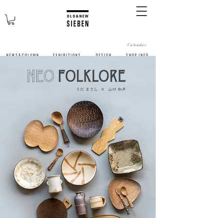
Calendar
N E W S & C O L U M N
​E X H I B I T I O N S
D E S I G N
S H O P I N F O