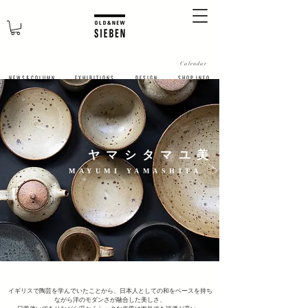
Calendar
N E W S & C O L U M N
​E X H I B I T I O N S
D E S I G N
S H O P I N F O
ヤマシタマユ美
MAYUMI YAMASHITA
イギリスで陶芸を学んでいたことから、日本人としての和をベースを持ち
ながら洋のモダンさが融合した美しさ、