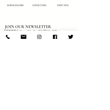
N E W S & C O L U M N
​E X H I B I T I O N S
S H O P I N F O
JOIN OUR NEWSLETTER
【最新情報をニュースレターでお届けします。
メールアドレスを入力して JOIN をクリックして下さい】
JOIN