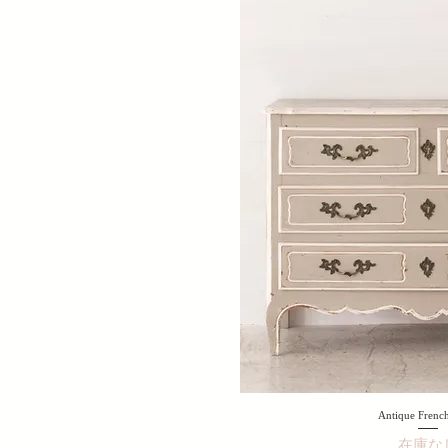
Antique French
在庫な