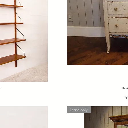
f
Dani
￥
Lease only