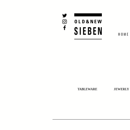
H O M E
TABLEWARE
JEWERLY