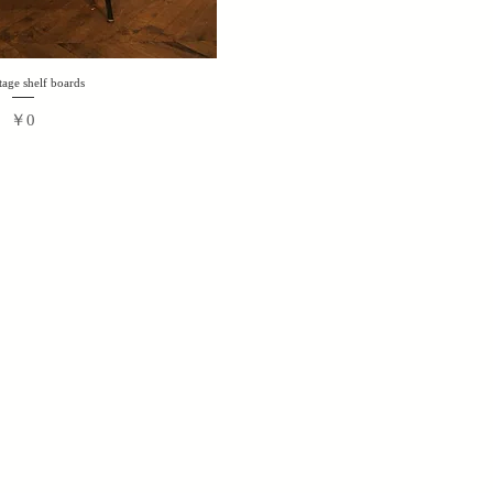
tage shelf boards
価格
￥0