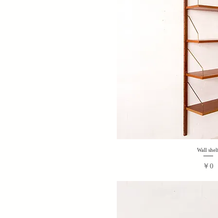
Wall shel
価格
￥0