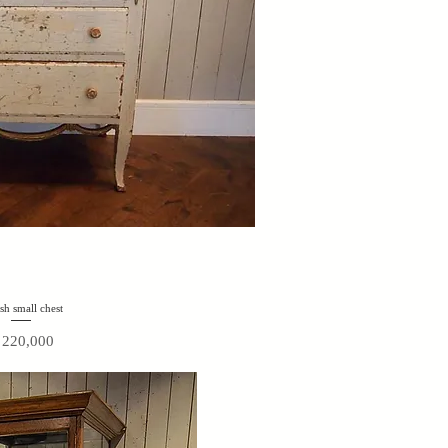
sh small chest
価格
220,000