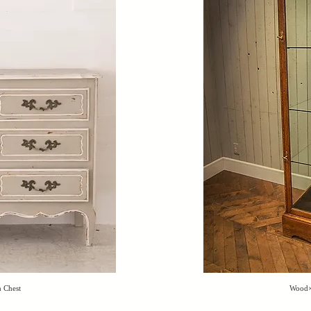
 Chest
Wood×
し