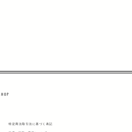
 H O P
特定商法取引法に基づく表記