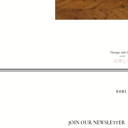
Vintage side 
在庫な
H O M E
JOIN OUR NEWSLETTER