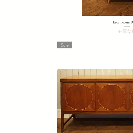
Ercol Room D
在庫な
Sale