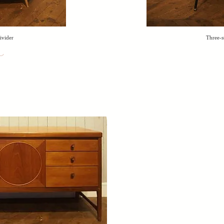
ivider
Three-s
し