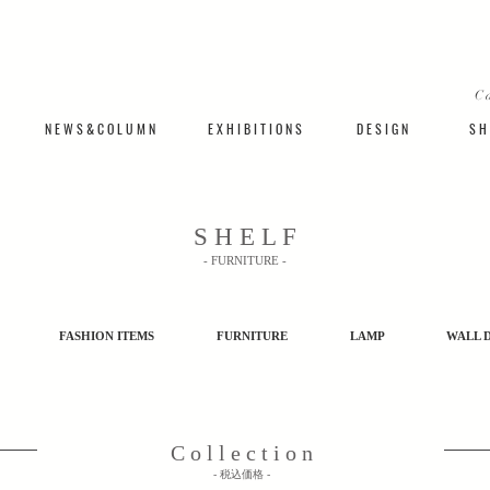
C
N E W S & C O L U M N
​E X H I B I T I O N S
D E S I G N
S H 
​S H E L F
​- FURNITURE -
FASHION ITEMS
FURNITURE
LAMP
WALL 
C o l l e c t i o n
​- 税込価格 -