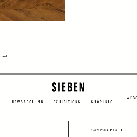
board
し
W E B S
N E W S & C O L U M N
​E X H I B I T I O N S
S H O P I N F O
​COMPANY PROFILE