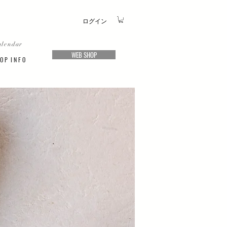
ログイン
alendar
WEB SHOP
O P I N F O