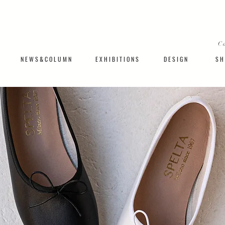
C
N E W S & C O L U M N
​E X H I B I T I O N S
D E S I G N
S H 