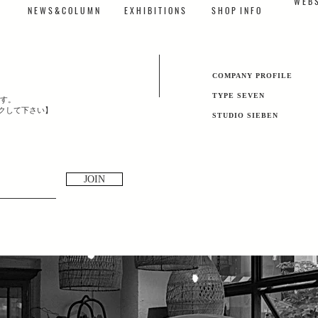
W E B S
N E W S & C O L U M N
​E X H I B I T I O N S
S H O P I N F O
​COMPANY PROFILE
TYPE SEVEN
す。
ックして下さい】
​STUDIO SIEBEN
JOIN