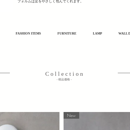
フォルムは足をやさしく包んでくれます。
FASHION ITEMS
FURNITURE
LAMP
WALL 
C o l l e c t i o n
​- 税込価格 -
New