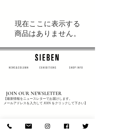
現在ここに表示する
商品はありません。
N E W S & C O L U M N
​E X H I B I T I O N S
S H O P I N F O
JOIN OUR NEWSLETTER
【最新情報をニュースレターでお届けします。
メールアドレスを入力して JOIN をクリックして下さい】