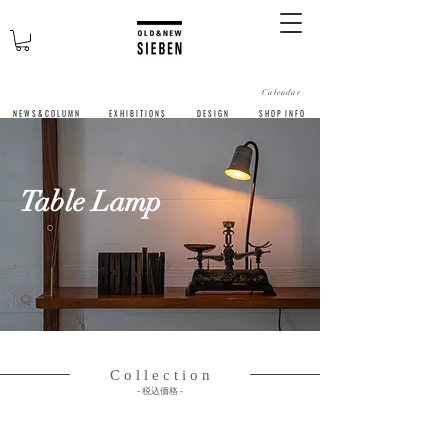
Calendar
N E W S & C O L U M N
​E X H I B I T I O N S
D E S I G N
S H O P I N F O
Table Lamp
C o l l e c t i o n
​- 税込価格 -