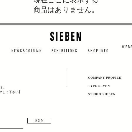
商品はありません。
W E B S
N E W S & C O L U M N
​E X H I B I T I O N S
S H O P I N F O
​COMPANY PROFILE
TYPE SEVEN
す。
ックして下さい】
​STUDIO SIEBEN
JOIN