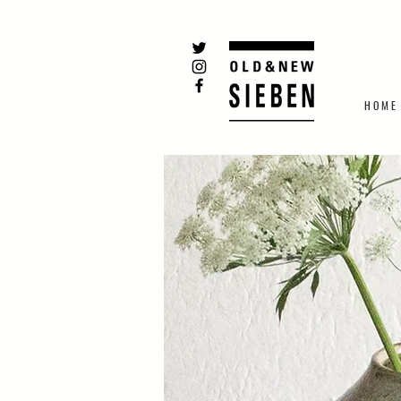
H O M E