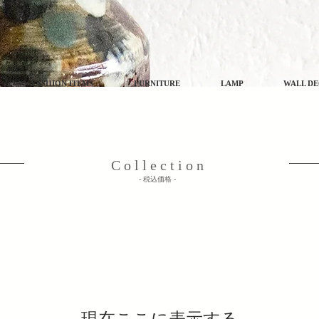
FASHION ITEMS
FURNITURE
LAMP
WALL D
C o l l e c t i o n
​- 税込価格 -
現在ここに表示する