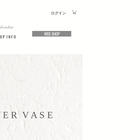
ログイン
alendar
WEB SHOP
O P I N F O
W E R V A S E