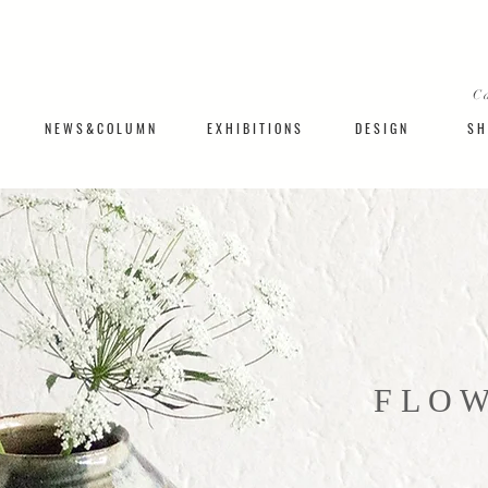
C
N E W S & C O L U M N
​E X H I B I T I O N S
D E S I G N
S H 
​F L O 