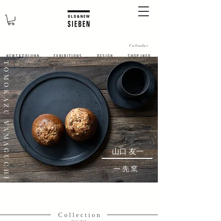
Calendar
N E W S & C O L U M N
​E X H I B I T I O N S
D E S I G N
S H O P I N F O
TOMOKAZU YAMAGUCHI
山口 友一
一先窯
白樺のボトルクーラー
C o l l e c t i o n