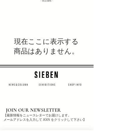
​- 税込価格 -
現在ここに表示する
商品はありません。
N E W S & C O L U M N
​E X H I B I T I O N S
S H O P I N F O
JOIN OUR NEWSLETTER
【最新情報をニュースレターでお届けします。
メールアドレスを入力して JOIN をクリックして下さい】