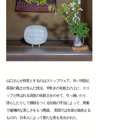
山口さんが得意とするのはスリップウェア。18～19世紀、
英国の風土が生んだ技法。半乾きの化粧土の上に、スリ
ップと呼ばれる泥状の化粧土をのせて、引っ掻いたり、
揺らしたりして模様をつくる伝統の手法によって、簡素
で健康的な美しさをもつ陶器。 英国では生産が途絶える
ものの、日本人によって新たな美を見出された。