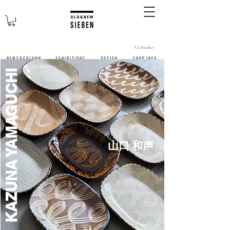
Calendar
N E W S & C O L U M N
​E X H I B I T I O N S
D E S I G N
S H O P I N F O
​KAZUNA YAMAGUCHI
​山口 和声