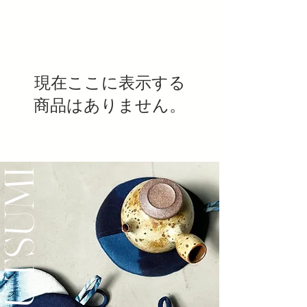
現在ここに表示する
商品はありません。