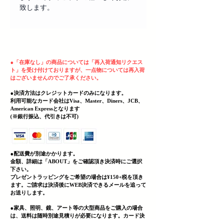
致します。
ヘッディング 3
●
「在庫なし」の商品については「再入荷通知リクエス
ト」を受け付けておりますが、一点物については再入荷
はございませんのでご了承ください。
●決済方法はクレジットカードのみになります。
利用可能なカード会社はVisa、Master、Diners、JCB、
American Expressとなります
(
​※銀行振込、代引きは不可)
●配送費が別途かかります。
金額、詳細は「
ABOUT」をご確認頂き決済時にご選択
下さい。
プレゼントラッピングをご希望の場合は¥150+税を頂き
ます。ご請求は決済後にWEB決済できる
メールを追って
お送りします。
●家具、照明、鏡、
アート等の大型商品をご購入の場合
は、送料は随時別途見積りが必要になります。カード決