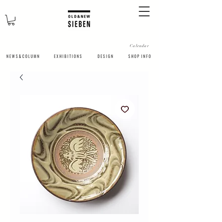
Calendar
N E W S & C O L U M N
​E X H I B I T I O N S
D E S I G N
S H O P I N F O