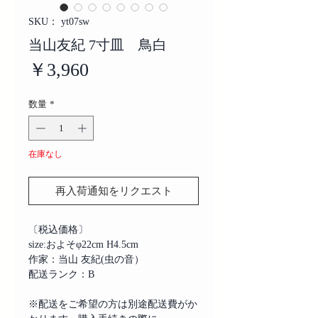
SKU： yt07sw
当山友紀 7寸皿 鳥白
価
￥3,960
格
数量
*
在庫なし
再入荷通知をリクエスト
〔税込価格〕
size:およそφ22cm H4.5cm
作家：当山 友紀(虫の音）
配送ランク：B
※配送をご希望の方は別途配送費がか