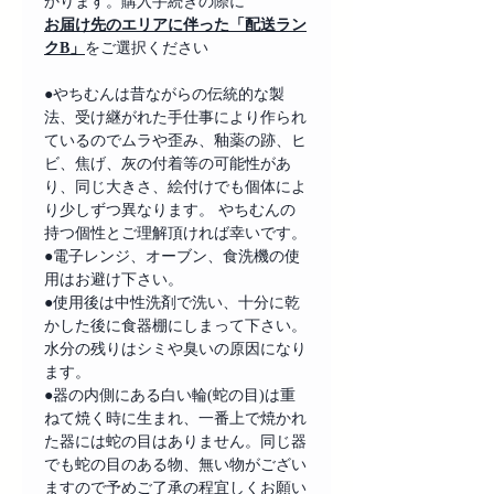
かります。購入手続きの際に
お届け先のエリアに伴った「配送ラン
クB」
をご選択ください
●やちむんは昔ながらの伝統的な製
法、受け継がれた手仕事により作られ
ているのでムラや歪み、釉薬の跡、ヒ
ビ、焦げ、灰の付着等の可能性があ
り、同じ大きさ、絵付けでも個体によ
り少しずつ異なります。 やちむんの
持つ個性とご理解頂ければ幸いです。
●電子レンジ、オーブン、食洗機の使
用はお避け下さい。
●使用後は中性洗剤で洗い、十分に乾
かした後に食器棚にしまって下さい。
水分の残りはシミや臭いの原因になり
ます。
●器の内側にある白い輪(蛇の目)は重
ねて焼く時に生まれ、一番上で焼かれ
た器には蛇の目はありません。同じ器
でも蛇の目のある物、無い物がござい
ますので予めご了承の程宜しくお願い