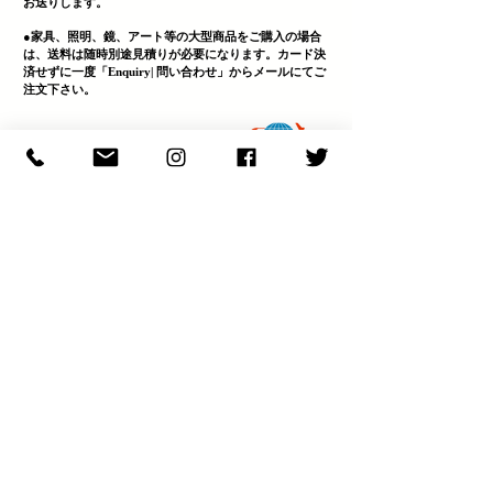
お送りします。
●家具、照明、鏡、
アート等の大型商品をご購入の場合
は、送料は随時別途見積りが必要になります。カード決
済せずに一度「Enquiry| 問い合わせ」からメールにてご
注文下さい。
​●海外への配送については
こちら
から
商品のリースについて
LEASE
決済・送料・商品について
ABOUT
商品の問い合わせ
ENQULRY