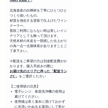
Select Rank C
」
北海道産の白樺材を丁寧にひとつひと
つくり抜いたもの。
材質を強化する塗装で仕上げたワイン
クーラー。
普段ご利用にならない時は美しいイン
テリアとしても飾って頂けます。
天然木材の木皮を一部残した仕上がり
の為一点一点個体差がありますことご
了承下さい。
※配送をご希望の方は別途配送費がか
かります。購入手続きの際に
お届け先のエリアに伴った「配送ラン
クC
」
をご選択ください
【ご使用状の注意】
電子レンジ、食器洗浄機の使用は
避けてください。
使用後は長く湯水に浸けておかず
に水洗いかぬるま湯洗いして乾か