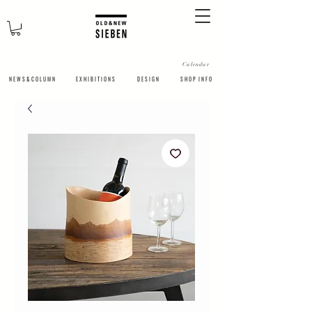
Calendar
N E W S & C O L U M N
​E X H I B I T I O N S
D E S I G N
S H O P I N F O