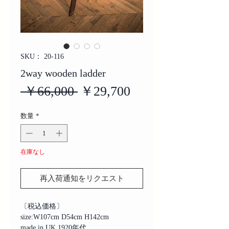
SKU： 20-116
2way wooden ladder
通
セ
 ￥66,000 
￥29,700
常
ー
数量
*
価
ル
格
価
在庫なし
格
再入荷通知をリクエスト
〔税込価格〕
size:W107cm D54cm H142cm
made in UK 1920年代