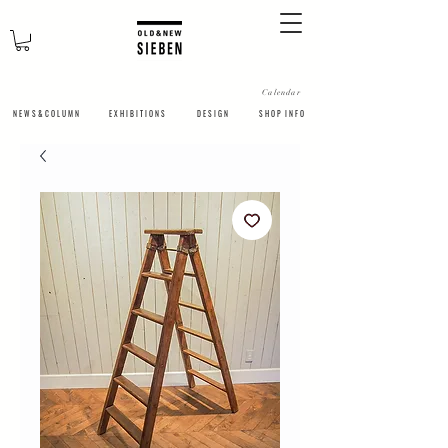
Calendar
N E W S & C O L U M N
​E X H I B I T I O N S
D E S I G N
S H O P I N F O