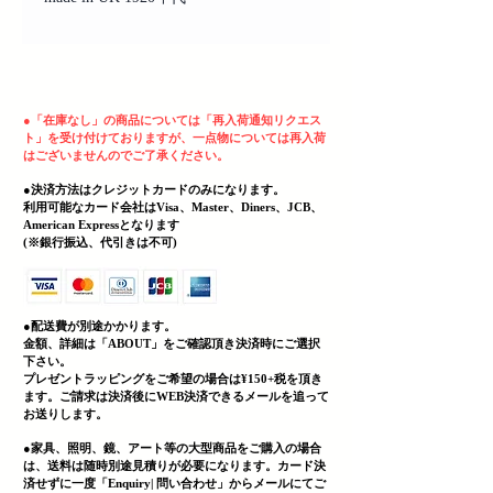
ヘッディング 3
●
「在庫なし」の商品については「再入荷通知リクエス
ト」を受け付けておりますが、一点物については再入荷
はございませんのでご了承ください。
●決済方法はクレジットカードのみになります。
利用可能なカード会社はVisa、Master、Diners、JCB、
American Expressとなります
(
​※銀行振込、代引きは不可)
●配送費が別途かかります。
金額、詳細は「
ABOUT」をご確認頂き決済時にご選択
下さい。
プレゼントラッピングをご希望の場合は¥150+税を頂き
ます。ご請求は決済後にWEB決済できる
メールを追って
お送りします。
●家具、照明、鏡、
アート等の大型商品をご購入の場合
は、送料は随時別途見積りが必要になります。カード決
済せずに一度「Enquiry| 問い合わせ」からメールにてご