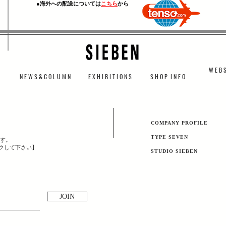
​●海外への配送については
こちら
から
W E B S
N E W S & C O L U M N
​E X H I B I T I O N S
S H O P I N F O
​COMPANY PROFILE
TYPE SEVEN
す。
ックして下さい】
​STUDIO SIEBEN
JOIN