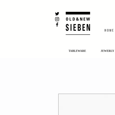
H O M E
TABLEWARE
JEWERLY