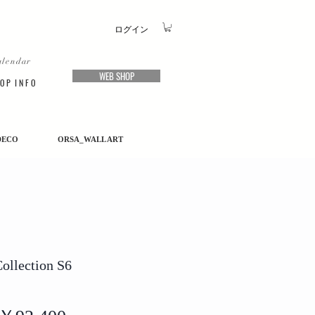
ログイン
alendar
WEB SHOP
O P I N F O
DECO
ORSA_WALL ART
ollection S6