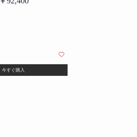
通
セ
￥92,400
常
ー
価
ル
格
価
格
今すぐ購入