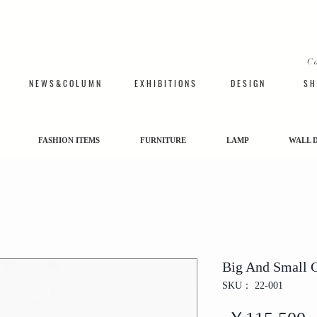
C
N E W S & C O L U M N
​E X H I B I T I O N S
D E S I G N
S H 
FASHION ITEMS
FURNITURE
LAMP
WALL 
Big And Small C
SKU： 22-001