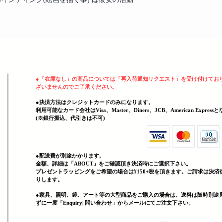
ヘッディング 3
●
「在庫なし」の商品については「再入荷通知リクエスト」を受け付けてお
ざいませんのでご了承ください。
●決済方法はクレジットカードのみになります。
利用可能なカード会社はVisa、Master、Diners、JCB、American Expres
(
​※銀行振込、代引きは不可)
●配送費が別途かかります。
金額、詳細は「
ABOUT」をご確認頂き決済時にご選択下さい。
プレゼントラッピングをご希望の場合は¥150+税を頂きます。ご請求は決済
りします。
●家具、照明、鏡、
アート等の大型商品をご購入の場合は、送料は随時別途
ずに一度「Enquiry| 問い合わせ」からメールにてご注文下さい。