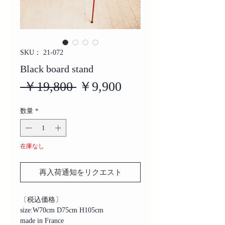
SKU： 21-072
Black board stand
通
セ
 ￥19,800 
￥9,900
常
ー
数量
*
価
ル
格
価
在庫なし
格
再入荷通知をリクエスト
〔税込価格〕
size:W70cm D75cm H105cm
made in France