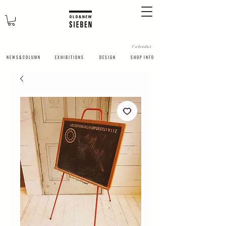
Calendar
N E W S & C O L U M N
​E X H I B I T I O N S
D E S I G N
S H O P I N F O