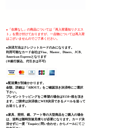
ヘッディング 3
●
「在庫なし」の商品については「再入荷通知リクエス
ト」を受け付けておりますが、一点物については再入荷
はございませんのでご了承ください。
●決済方法はクレジットカードのみになります。
利用可能なカード会社はVisa、Master、Diners、JCB、
American Expressとなります
(
​※銀行振込、代引きは不可)
●配送費が別途かかります。
金額、詳細は「
ABOUT」をご確認頂き決済時にご選択
下さい。
プレゼントラッピングをご希望の場合は¥150+税を頂き
ます。ご請求は決済後にWEB決済できる
メールを追って
お送りします。
●家具、照明、鏡、
アート等の大型商品をご購入の場合
は、送料は随時別途見積りが必要になります。カード決
済せずに一度「Enquiry| 問い合わせ」からメールにてご