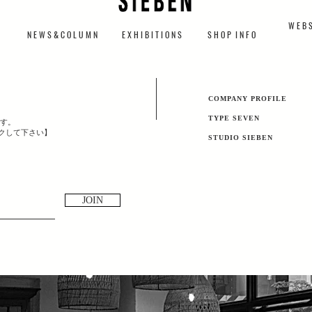
W E B S
N E W S & C O L U M N
​E X H I B I T I O N S
S H O P I N F O
​COMPANY PROFILE
TYPE SEVEN
す。
ックして下さい】
​STUDIO SIEBEN
JOIN