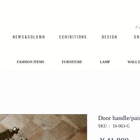
C
N E W S & C O L U M N
​E X H I B I T I O N S
D E S I G N
S H 
FASHION ITEMS
FURNITURE
LAMP
WALL 
Door handle/pai
SKU： 16-063-G