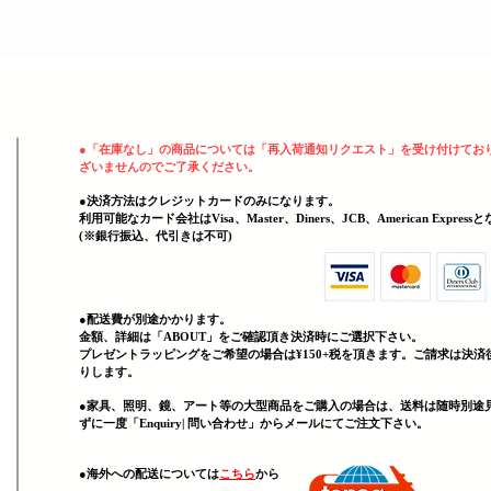
ヘッディング 3
●
「在庫なし」の商品については「再入荷通知リクエスト」を受け付けてお
ざいませんのでご了承ください。
●決済方法はクレジットカードのみになります。
利用可能なカード会社はVisa、Master、Diners、JCB、American Expres
(
​※銀行振込、代引きは不可)
●配送費が別途かかります。
金額、詳細は「
ABOUT」をご確認頂き決済時にご選択下さい。
プレゼントラッピングをご希望の場合は¥150+税を頂きます。ご請求は決済
りします。
●家具、照明、鏡、
アート等の大型商品をご購入の場合は、送料は随時別途
ずに一度「Enquiry| 問い合わせ」からメールにてご注文下さい。
​●海外への配送については
こちら
から