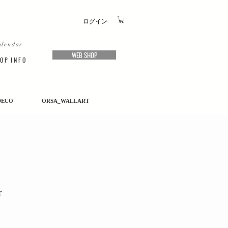
ログイン
alendar
WEB SHOP
O P I N F O
DECO
ORSA_WALL ART
r