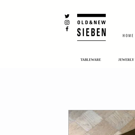
H O M E
TABLEWARE
JEWERLY