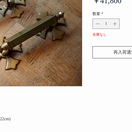
価
￥41,800
格
数量
*
在庫なし
再入荷通
H22cm)