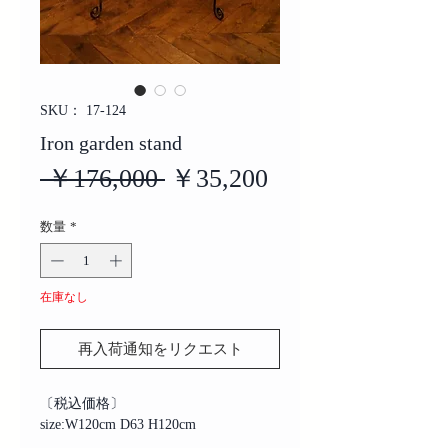
SKU： 17-124
Iron garden stand
通
セ
 ￥176,000 
￥35,200
常
ー
数量
*
価
ル
格
価
在庫なし
格
再入荷通知をリクエスト
〔税込価格〕
size:W120cm D63 H120cm