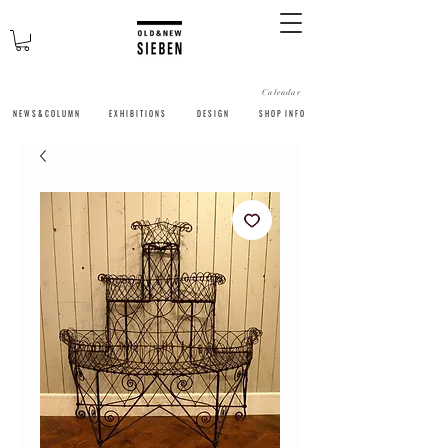
Calendar
N E W S & C O L U M N
​E X H I B I T I O N S
D E S I G N
S H O P I N F O