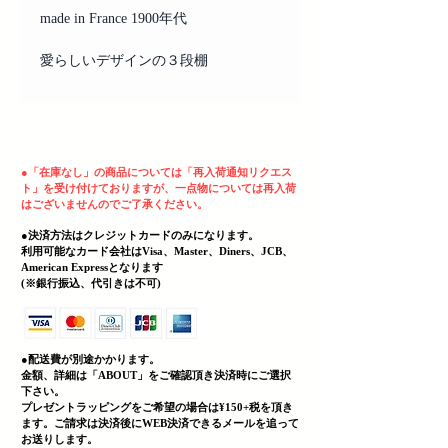
made in France 1900年代
愛らしいデザインの３段棚
ヘッディング 3
●
「在庫なし」の商品については「再入荷通知リクエス
ト」を受け付けておりますが、一点物については再入荷
はございませんのでご了承ください。
●決済方法はクレジットカードのみになります。
利用可能なカード会社はVisa、Master、Diners、JCB、
American Expressとなります
(
​※銀行振込、代引きは不可)
●配送費が別途かかります。
金額、詳細は「
ABOUT」をご確認頂き決済時にご選択
下さい。
プレゼントラッピングをご希望の場合は¥150+税を頂き
ます。ご請求は決済後にWEB決済できる
メールを追って
お送りします。