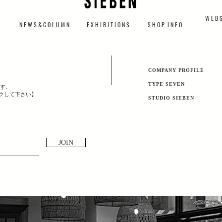
W E B S
N E W S & C O L U M N
​E X H I B I T I O N S
S H O P I N F O
​COMPANY PROFILE
TYPE SEVEN
す。
ックして下さい】
​STUDIO SIEBEN
JOIN