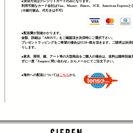
●決済方法はクレジットカードのみになります。
利用可能なカード会社はVisa、Master、Diners、JCB、American Expres
(
​※銀行振込、代引きは不可)
●配送費が別途かかります。
金額、詳細は「
ABOUT」をご確認頂き決済時にご選択下さい。
プレゼントラッピングをご希望の場合は¥150+税を頂きます。ご請求は決済
りします。
●家具、照明、鏡、
アート等の大型商品をご購入の場合は、送料は随時別途
ずに一度「Enquiry| 問い合わせ」からメールにてご注文下さい。
​●海外への配送については
こちら
から