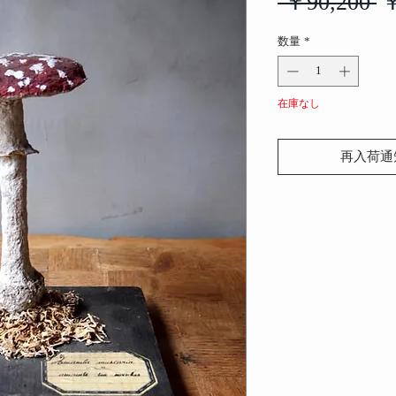
 ￥90,200 
￥
数量
*
在庫なし
再入荷通