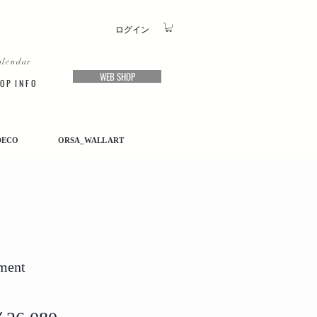
ログイン
alendar
WEB SHOP
O P I N F O
DECO
ORSA_WALL ART
ment