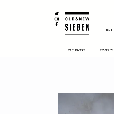
H O M E
TABLEWARE
JEWERLY