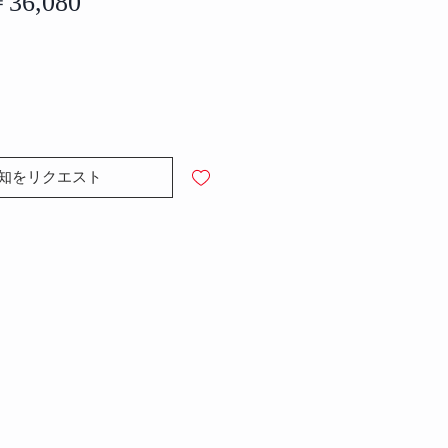
通
セ
36,080
常
ー
価
ル
格
価
格
知をリクエスト