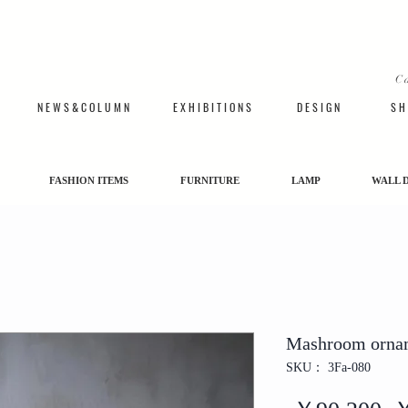
C
N E W S & C O L U M N
​E X H I B I T I O N S
D E S I G N
S H 
FASHION ITEMS
FURNITURE
LAMP
WALL 
Mashroom orna
SKU： 3Fa-080