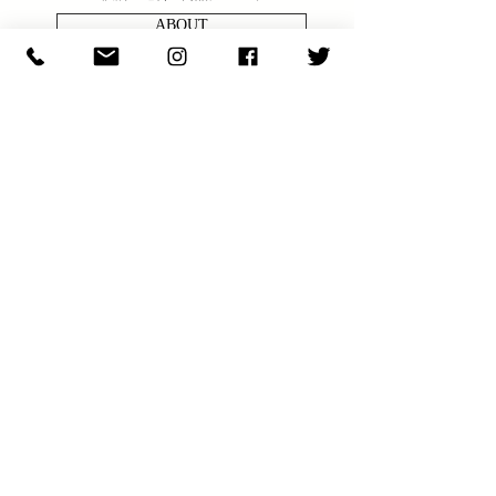
ABOUT
商品の問い合わせ
ENQULRY
N E W S & C O L U M N
​E X H I B I T I O N S
S H O P I N F O
JOIN OUR NEWSLETTER
【最新情報をニュースレターでお届けします。
メールアドレスを入力して JOIN をクリックして下さい】