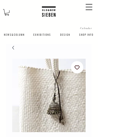
Calendar
N E W S & C O L U M N
​E X H I B I T I O N S
D E S I G N
S H O P I N F O