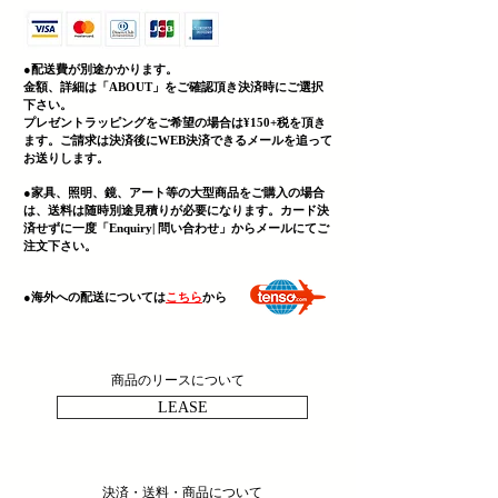
●配送費が別途かかります。
金額、詳細は「
ABOUT」をご確認頂き決済時にご選択
下さい。
プレゼントラッピングをご希望の場合は¥150+税を頂き
ます。ご請求は決済後にWEB決済できる
メールを追って
お送りします。
●家具、照明、鏡、
アート等の大型商品をご購入の場合
は、送料は随時別途見積りが必要になります。カード決
済せずに一度「Enquiry| 問い合わせ」からメールにてご
注文下さい。
​●海外への配送については
こちら
から
商品のリースについて
LEASE
決済・送料・商品について