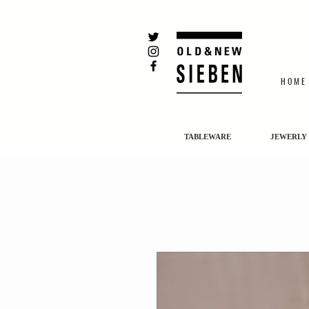
H O M E
TABLEWARE
JEWERLY