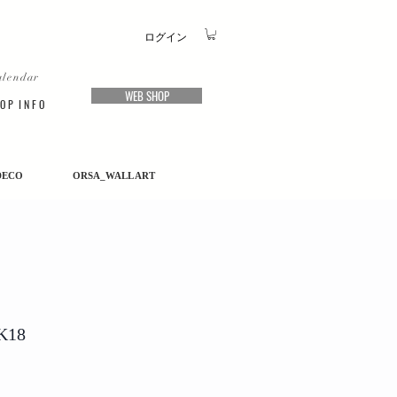
ログイン
alendar
WEB SHOP
O P I N F O
DECO
ORSA_WALL ART
 K18