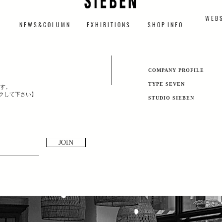
W E B S
N E W S & C O L U M N
​E X H I B I T I O N S
S H O P I N F O
​COMPANY PROFILE
TYPE SEVEN
す。
ックして下さい】
​STUDIO SIEBEN
JOIN