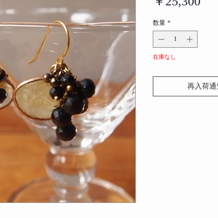
価
￥25,300
格
数量
*
在庫なし
再入荷通