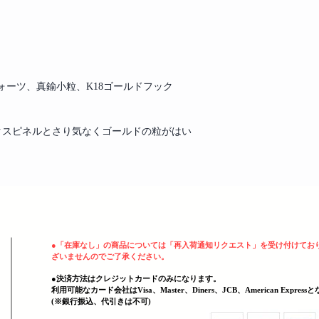
ォーツ、真鍮小粒、K18ゴールドフック
クスピネルとさり気なくゴールドの粒がはい
ヘッディング 3
●
「在庫なし」の商品については「再入荷通知リクエスト」を受け付けてお
ざいませんのでご了承ください。
●決済方法はクレジットカードのみになります。
利用可能なカード会社はVisa、Master、Diners、JCB、American Expres
(
​※銀行振込、代引きは不可)