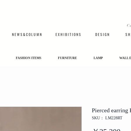
C
N E W S & C O L U M N
​E X H I B I T I O N S
D E S I G N
S H 
FASHION ITEMS
FURNITURE
LAMP
WALL 
Pierced earring
SKU： LM228RT