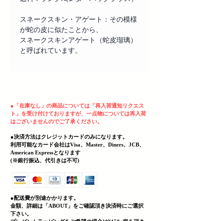
スネークスキン・アゲート：その模様
が蛇の皮に似たことから、
スネークスキンアゲート（蛇皮瑠璃）
と呼ばれています。
ヘッディング 3
●
「在庫なし」の商品については「再入荷通知リクエス
ト」を受け付けておりますが、一点物については再入荷
はございませんのでご了承ください。
●決済方法はクレジットカードのみになります。
利用可能なカード会社はVisa、Master、Diners、JCB、
American Expressとなります
(
​※銀行振込、代引きは不可)
●配送費が別途かかります。
金額、詳細は「
ABOUT」をご確認頂き決済時にご選択
下さい。