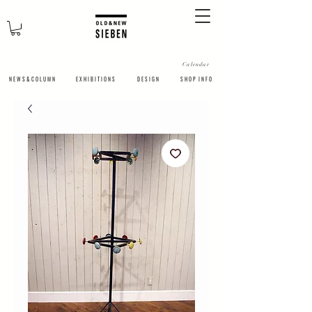
Calendar
N E W S & C O L U M N
​E X H I B I T I O N S
D E S I G N
S H O P I N F O