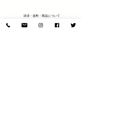
決済・送料・商品について
ABOUT
商品の問い合わせ
ENQULRY
N E W S & C O L U M N
​E X H I B I T I O N S
S H O P I N F O
JOIN OUR NEWSLETTER
【最新情報をニュースレターでお届けします。
メールアドレスを入力して JOIN をクリックして下さい】