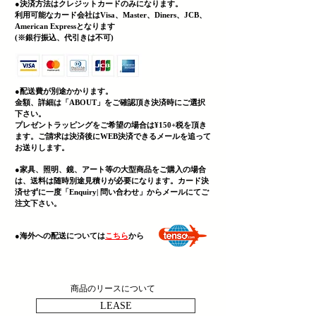
●決済方法はクレジットカードのみになります。
利用可能なカード会社はVisa、Master、Diners、JCB、
American Expressとなります
(
​※銀行振込、代引きは不可)
●配送費が別途かかります。
金額、詳細は「
ABOUT」をご確認頂き決済時にご選択
下さい。
プレゼントラッピングをご希望の場合は¥150+税を頂き
ます。ご請求は決済後にWEB決済できる
メールを追って
お送りします。
●家具、照明、鏡、
アート等の大型商品をご購入の場合
は、送料は随時別途見積りが必要になります。カード決
済せずに一度「Enquiry| 問い合わせ」からメールにてご
注文下さい。
​●海外への配送については
こちら
から
商品のリースについて
LEASE