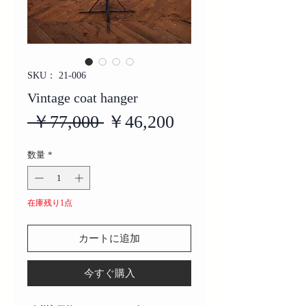
SKU： 21-006
Vintage coat hanger
通
セ
 ￥77,000 
￥46,200
常
ー
数量
*
価
ル
格
価
在庫残り1点
格
カートに追加
今すぐ購入