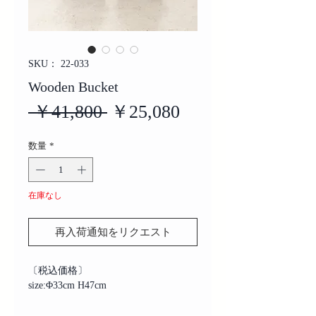
SKU： 22-033
Wooden Bucket
通
セ
 ￥41,800 
￥25,080
常
ー
数量
*
価
ル
格
価
在庫なし
格
再入荷通知をリクエスト
〔税込価格〕
size:Φ33cm H47cm