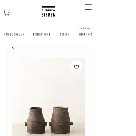
Calendar
N E W S & C O L U M N
​E X H I B I T I O N S
D E S I G N
S H O P I N F O