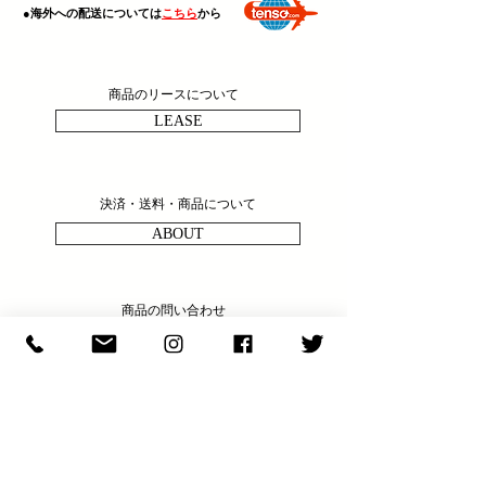
​●海外への配送については
こちら
から
商品のリースについて
LEASE
決済・送料・商品について
ABOUT
商品の問い合わせ
ENQULRY
N E W S & C O L U M N
​E X H I B I T I O N S
S H O P I N F O