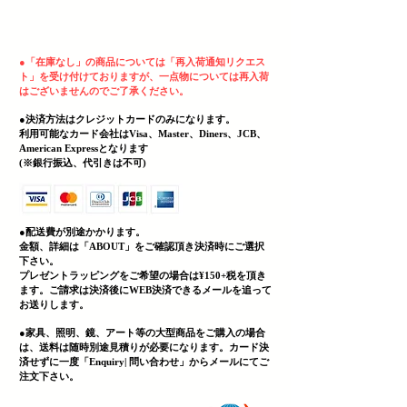
ヘッディング 3
●
「在庫なし」の商品については「再入荷通知リクエス
ト」を受け付けておりますが、一点物については再入荷
はございませんのでご了承ください。
●決済方法はクレジットカードのみになります。
利用可能なカード会社はVisa、Master、Diners、JCB、
American Expressとなります
(
​※銀行振込、代引きは不可)
●配送費が別途かかります。
金額、詳細は「
ABOUT」をご確認頂き決済時にご選択
下さい。
プレゼントラッピングをご希望の場合は¥150+税を頂き
ます。ご請求は決済後にWEB決済できる
メールを追って
お送りします。
●家具、照明、鏡、
アート等の大型商品をご購入の場合
は、送料は随時別途見積りが必要になります。カード決
済せずに一度「Enquiry| 問い合わせ」からメールにてご
注文下さい。