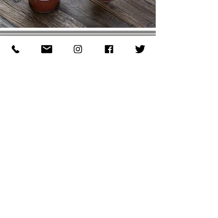
N E W S & C O L U M N
​E X H I B I T I O N S
S H O P I N F O
JOIN OUR NEWSLETTER
【最新情報をニュースレターでお届けします。
メールアドレスを入力して JOIN をクリックして下さい】
JOIN