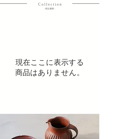
C o l l e c t i o n
​- 税込価格 -
現在ここに表示する
商品はありません。
ヘッディング 3