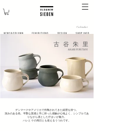
Calendar
N E W S & C O L U M N
​E X H I B I T I O N S
D E S I G N
S H O P I N F O
古谷朱里
AKARI FURUTANI
デンマークやアメリカで作陶されてきた経歴を持つ。
深みのある色、半艶な質感と手に持った感触が心地よく、シンプルであ
りながら凛とした佇まいが魅力。
ハレと ケの両日とも使えるうつわです。