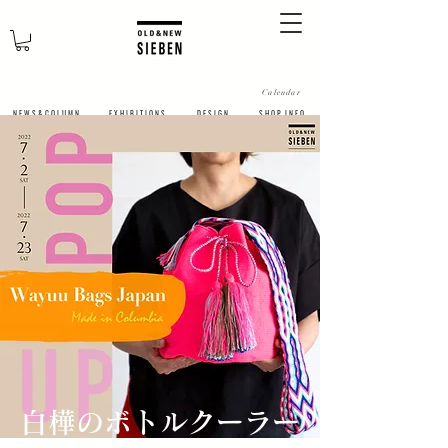
Calendar
N E W S & C O L U M N
​E X H I B I T I O N S
D E S I G N
S H O P I N F O
白樺のボトルクーラー