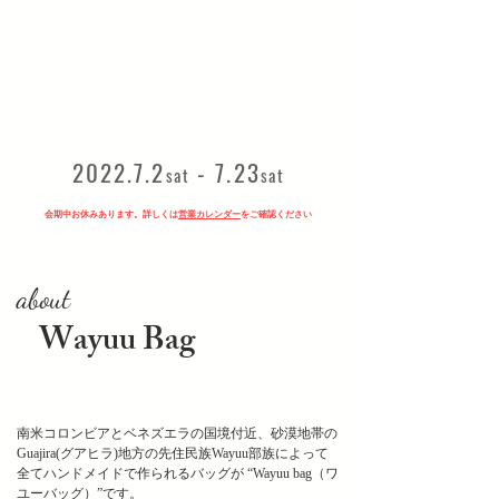
白樺のボトルクーラー
白樺のボトルクーラー
2022.7.2
- 7.23
sat
sat
会期中お休みあります。詳しくは
営業カレンダー
をご確認ください
ヘッディング 3
about
Wayuu Bag
ワユーバッグとは？
南米コロンビアとベネズエラの国境付近、砂漠地帯の
Guajira(グアヒラ)地方の先住民族Wayuu部族によって
全てハンドメイドで作られるバッグが “Wayuu bag（ワ
ユーバッグ）”です。