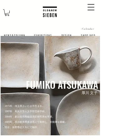
Calendar
N E W S & C O L U M N
​E X H I B I T I O N S
D E S I G N
S H O P I N F O
FUMIKO ATSUKAWA
厚川 文子
1975年 埼玉県さいたま市生まれ。
1997年 和光大学人文学部芸術学科。
2004年 多治見市陶磁器意匠研究所を卒業。
2005年 現在岐阜県多治見にて制作し、初個展を開催。
現在、長野県佐久市にて制作。
見出し h3