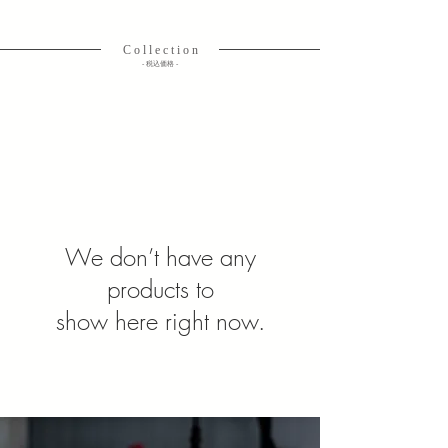
C o l l e c t i o n
​- 税込価格 -
見出し h3
We don’t have any
products to
show here right now.
見出し h3