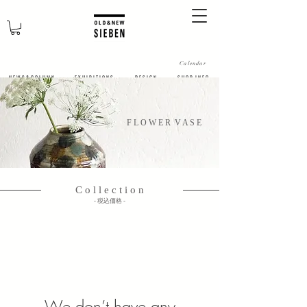
Calendar
N E W S & C O L U M N
​E X H I B I T I O N S
D E S I G N
S H O P I N F O
​F L O W E R V A S E
C o l l e c t i o n
​- 税込価格 -
We don’t have any